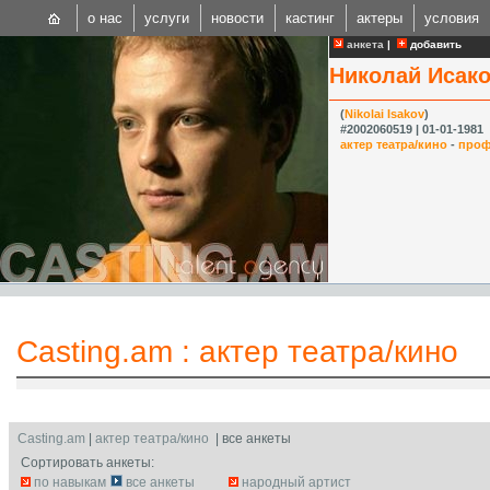
о нас
услуги
новости
кастинг
актеры
условия
анкета
|
добавить
Николай Исак
(
Nikolai Isakov
)
#2002060519 | 01-01-1981
актер театра/кино
-
проф
CAST
Internationa
Casting.am
:
актер театра/кино
Casting.am
|
актер театра/кино
| все анкеты
Сортировать анкеты:
по навыкам
все анкеты
народный артист