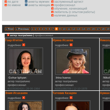
по дате
анкеты мужчин
заслуженный артист
по имени
анкеты женщин
профессионал
обучение, начинающий
любитель (с опытом работы)
наличие данных
« First
« Previous
1
2
3
4
5
6
7
8
9
10
11
12
13
14
15
16
17
18
19
актер театра/кино |
профессионал
Гоар Игитян
Ирина Исаева
Никол
подробнее:
подробнее:
подро
(
Gohar Igityan
)
(
Irina Isaeva
)
(
Nikol
актер театра/кино
актер театра/кино
актер
профессионал
профессионал
проф
#1035060420 | 28-06-1964
#2001080709 | 12-10-1978
#2002
Эния Исаханян
Татевик Казарян
Арман
подробнее:
подробнее:
подро