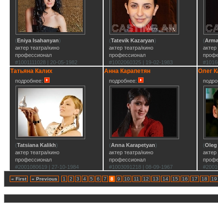
(
Eniya Isahanyan
)
(
Tatevik Kazaryan
)
(
Arma
актер театра/кино
актер театра/кино
актер
профессионал
профессионал
проф
#1001111028 | 20-05-1982
#1002060325 | 19-02-1983
#1016
Татьяна Калих
Анна Карапетян
Олег К
подробнее:
подробнее:
подро
(
Tatsiana Kalikh
)
(
Anna Karapetyan
)
(
Oleg
актер театра/кино
актер театра/кино
актер
профессионал
профессионал
проф
#2001080619 | 27-10-1984
#1003091218 | 08-09-1967
#2001
« First
« Previous
1
2
3
4
5
6
7
8
9
10
11
12
13
14
15
16
17
18
19