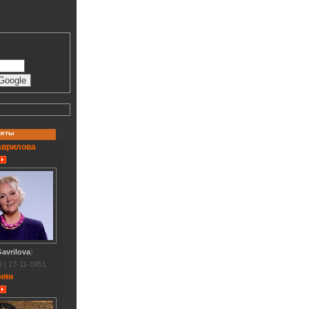
кеты
аврилова
avrilova
)
 | 17-11-1951
нян