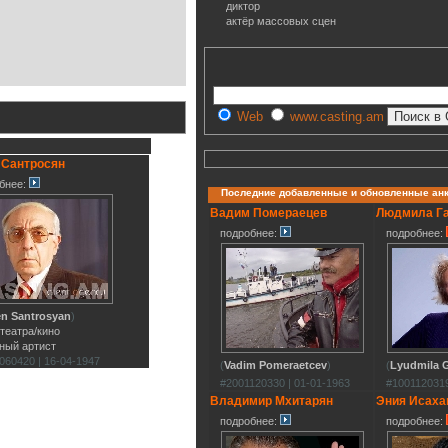
диктор
актёр массовых сцен
Web
www.casting.am
 Сантросян
бнее:
Последние добавленные и обновленные ан
Вадим Помераецев
Людмила Г
подробнее:
подробнее:
n Santrosyan
)
 театра/кино
ный артист
060420 | 16-04-1947
(
Vadim Pomeraetcev
)
(
Lyudmila G
#2001120330 | 01-01-1963
#1001120319
Владимир Мхитарян
Эния Исаха
подробнее:
подробнее: