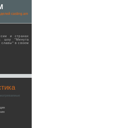
M
делей casting.am
ссии и странах
а шоу "Минута
ы славы" в своeм
стика
сматреваемые
щин
чин