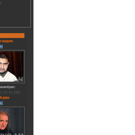
й
асардян
asardyan
)
 | 21-11-1982
Мсрян