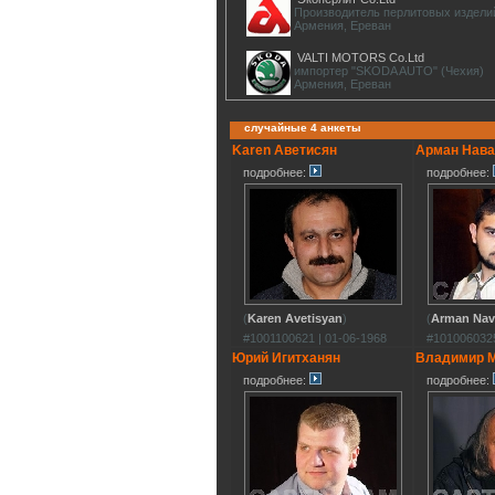
Производитель перлитовых издели
Армения, Ереван
VALTI MOTORS Co.Ltd
импортер "SKODA AUTO" (Чехия)
Армения, Ереван
случайные 4 анкеты
Karen Аветисян
Арман Нав
подробнее:
подробнее:
(
Karen Avetisyan
)
(
Arman Nav
#1001100621 | 01-06-1968
#1010060325
Юрий Игитханян
Владимир 
подробнее:
подробнее: