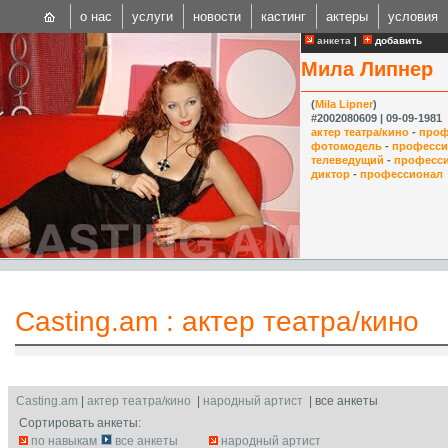
о нас
услуги
новости
кастинг
актеры
условия
анкета
|
добавить
Мила Липнер
(
Mila Lipner
)
#2002080609 | 09-09-1981
актер театра/кино
-
проф
фотомодель
-
професси
телеведущий
-
професс
CAST
диктор
-
профессионал
Internationa
Casting.am
:
актер театра/кино
Casting.am
|
актер театра/кино
|
народный артист
| все анкеты
Сортировать анкеты:
по навыкам
все анкеты
народный артист