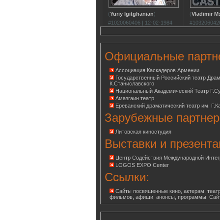
(
Yuriy Igitghanian
)
(
Vladimir M
#1020060406 | 12-02-1984
#1032060420
Официальные партн
Ассоциация Каскадеров Армении
Государственный Российский театр Дра
К.Станиславского
Национальный Академический Театр Г.С
Амазгаин театр
Ереванский драматический театр им. Г.К
Зарубежные партнер
Литовская киностудия
Выставки и презента
Центр Содействия Международной Инте
LOGOS EXPO Center
Ссылки:
Сайты посвященные кино, актерам, театр
фильмов, афиши, анонсы, программы. Сай