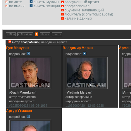
по дате
анкеты мужчин
заслуженный артист
по имени
анкеты женщин
профессионал
обучение, начинающий
любитель (с опытом работы)
наличие данных
« First
« Previous
1
Next »
Last »
актер театра/кино |
народный артист
Гуж Манукян
Владимир Мсрян
Армен
подробнее:
подробнее:
подро
(
Guzh Manukyan
)
(
Vladimir Msryan
)
(
Arme
актер театра/кино
актер театра/кино
актер
народный артист
народный артист
народ
#1025060416 | 06-05-1937
#1032060420 | 12-03-1938
#1029
Артур Утмазян
подробнее: