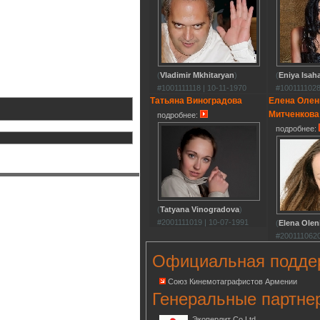
(
Vladimir Mkhitaryan
)
(
Eniya Isah
#1001111118 | 10-11-1970
#1001111028
Татьяна Виноградова
Елена Олен
Митченкова
подробнее:
подробнее:
(
Tatyana Vinogradova
)
#2001111019 | 10-07-1991
(
Elena Olen
#2001110620
Официальная подде
Союз Кинемотаграфистов Армении
Генеральные партне
Экоперлит Co.Ltd