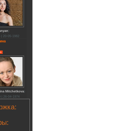
anyan
)
 | 20-05-1982
ина
ina Mitchetkova
)
 | 26-04-1974
ржка:
ры: