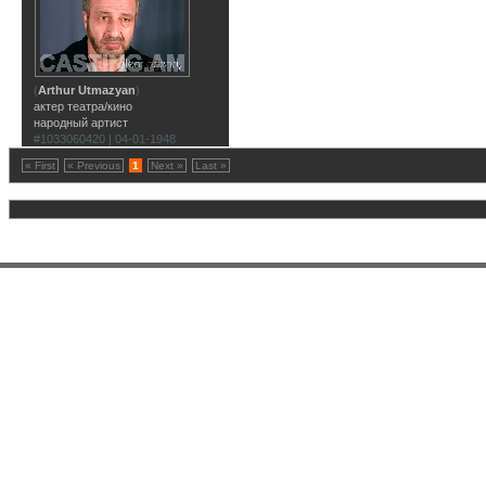
(
Arthur Utmazyan
)
актер театра/кино
народный артист
#1033060420 | 04-01-1948
« First
« Previous
1
Next »
Last »