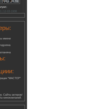
sryan
)
 | 12-03-1938
еры:
мы имени
ундукяна
апланяна
ы:
циии:
грации "МАСТЕР"
у. Сайты актеров/
ты кинокомпаний.