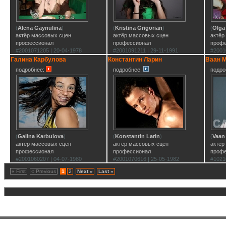
(
Alena Gaynulina
)
(
Kristina Grigorian
)
(
Olga
актёр массовых сцен
актёр массовых сцен
актёр
профессионал
профессионал
проф
#2001071205 | 20-04-1978
#2001091211 | 29-11-1991
#2001
Галина Карбулова
Константин Ларин
Ваан 
подробнее:
подробнее:
подро
(
Galina Karbulova
)
(
Konstantin Larin
)
(
Vaan
актёр массовых сцен
актёр массовых сцен
актёр
профессионал
профессионал
проф
#2001060207 | 04-07-1980
#2001070616 | 25-05-1982
#1021
« First
« Previous
1
2
Next »
Last »