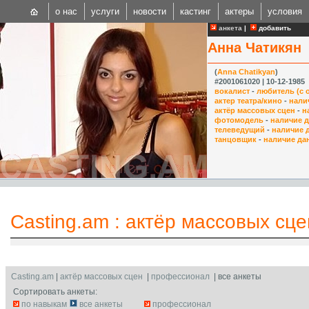
о нас
услуги
новости
кастинг
актеры
условия
анкета
|
добавить
Анна Чатикян
(
Anna Chatikyan
)
#2001061020 | 10-12-1985
вокалист
-
любитель (с 
актер театра/кино
-
нали
актёр массовых сцен
-
н
CAST
фотомодель
-
наличие 
телеведущий
-
наличие 
Internationa
танцовщик
-
наличие да
Casting.am
:
актёр массовых сце
Casting.am
|
актёр массовых сцен
|
профессионал
| все анкеты
Сортировать анкеты:
по навыкам
все анкеты
профессионал