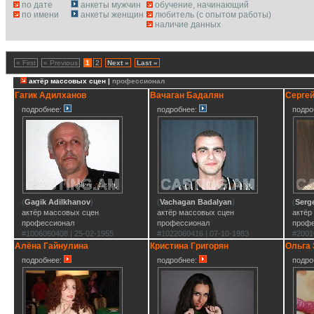
по дате
анкеты мужчин
обучение, начинающий
по имени
анкеты женщин
любитель (с опытом работы)
наличие данных
« First
« Previous
1
2
Next »
Last »
актёр массовых сцен |
профессионал
Гагик Адилханов
Вачаган Бадалян
Серге
подробнее:
подробнее:
подро
(
Gagik Adilkhanov
)
(
Vachagan Badalyan
)
(
Serg
актёр массовых сцен
актёр массовых сцен
актёр
профессионал
профессионал
проф
#1006060408 | 25-02-1955
#1022060416 | 07-10-1983
#2001
Алёна Гайнулина
Кристина Григорян
Ольга
подробнее:
подробнее:
подро