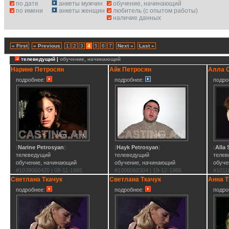
по дате
анкеты мужчин
обучение, начинающий
по имени
анкеты женщин
любитель (с опытом работы)
наличие данных
« First
« Previous
1
2
3
4
5
6
7
Next »
Last »
телеведущий |
обучение, начинающий
Нарине Петросян
Айк Петросян
Алла 
подробнее:
подробнее:
подро
(
Narine Petrosyan
)
(
Hayk Petrosyan
)
(
Alla
телеведущий
телеведущий
теле
обучение, начинающий
обучение, начинающий
обуче
#1039060420 | 08-11-1985
#1006060304 | 19-12-1986
#1011
Светлана Ткачук
Светлана Ткачук
Анна Т
подробнее:
подробнее:
подро