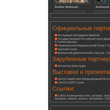
(
Eveline Shahiryan
)
(
Andranick
#1043060510 | 13-06-1941
#1014060325
Официальные партн
Ассоциация Каскадеров Армении
Государственный Российский театр Дра
К.Станиславского
Национальный Академический Театр Г.С
Амазгаин театр
Ереванский драматический театр им. Г.К
Зарубежные партнер
Литовская киностудия
Выставки и презента
Центр Содействия Международной Инте
LOGOS EXPO Center
Ссылки:
Сайты посвященные кино, актерам, театр
фильмов, афиши, анонсы, программы. Сай