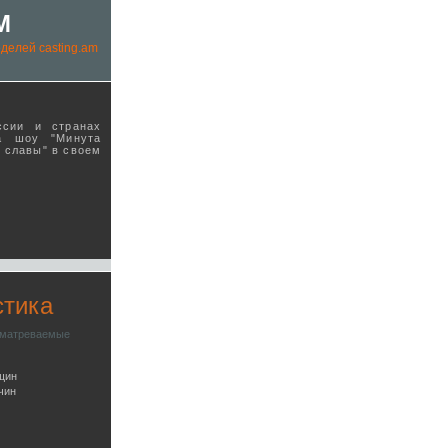
M
делей casting.am
ссии и странах
а шоу "Минута
ы славы" в своeм
стика
сматреваемые
щин
чин