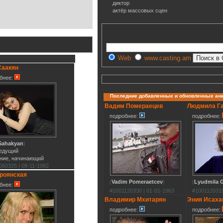
диктор
актёр массовых сцен
Web
www.casting.am
Саакян
бнее:
Последние добавленные и обновленные ан
Вадим Помераецев
Людмила Г
подробнее:
подробнее:
 Sahakyan
)
ведущий
ние, начинающий
060325 | 08-11-1982
роянская
(
Vadim Pomeraetcev
)
(
Lyudmila G
бнее:
#2001120330 | 01-01-1963
#1001120319
Владимир Мхитарян
Эния Исаха
подробнее:
подробнее: