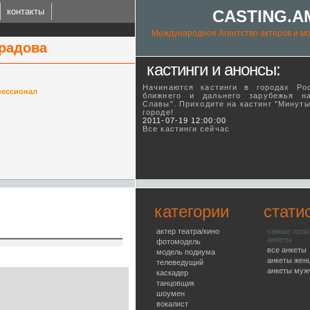
контакты
CASTING.A
Международное Агентство актеров и мо
градова
кастинги и анонсы:
Начинаются кастинги в городах Ро
ессионал
ближнего и дальнего зарубежья н
Славы". Приходите на кастинг "Минут
городе!
ING.AM
2011-07-19 12:00:00
Все кастинги сейчас
l talent agency
категории
стати
актер театра/кино
самые про
анкеты
фотомодель
все анкеты
модель подиума
анкеты жен
телеведущий
анкеты муж
каскадер
танцовщик
шоумен
вокалист