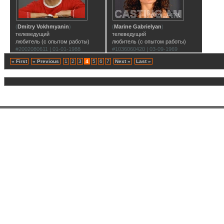
(
Dmitry Vokhmyanin
)
(
Marine Gabrielyan
)
телеведущий
телеведущий
любитель (с опытом работы)
любитель (с опытом работы)
#2002080611 | 01-01-1988
#1036060420 | 03-09-1969
« First
« Previous
1
2
3
4
5
6
7
Next »
Last »