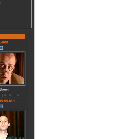
й
Боев
 Boev
)
 | 01-01-1975
темезян