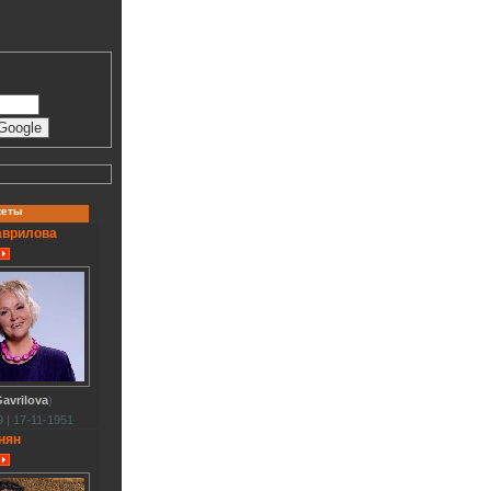
кеты
аврилова
avrilova
)
 | 17-11-1951
нян