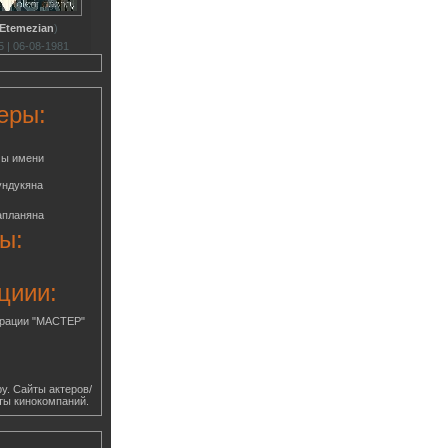
 Etemezian
)
 | 06-08-1981
еры:
мы имени
ундукяна
апланяна
ы:
циии:
грации "МАСТЕР"
у. Сайты актеров/
ты кинокомпаний.