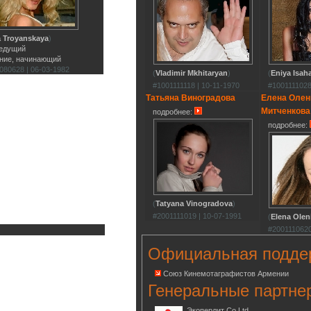
 Troyanskaya
)
ведущий
ние, начинающий
080628 | 06-03-1982
(
Vladimir Mkhitaryan
)
(
Eniya Isah
#1001111118 | 10-11-1970
#1001111028
Татьяна Виноградова
Елена Олен
Митченкова
подробнее:
подробнее:
(
Tatyana Vinogradova
)
#2001111019 | 10-07-1991
(
Elena Olen
#2001110620
Официальная подде
Союз Кинемотаграфистов Армении
Генеральные партне
Экоперлит Co.Ltd