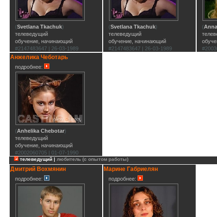
(
Svetlana Tkachuk
)
(
Svetlana Tkachuk
)
(
Anna
телеведущий
телеведущий
теле
обучение, начинающий
обучение, начинающий
обуче
#2147483647 | 26-03-1989
#2147483647 | 26-03-1989
#2003
Анжелика Чеботарь
подробнее:
(
Anhelika Chebotar
)
телеведущий
обучение, начинающий
#2002060705 | 01-07-1990
телеведущий |
любитель (с опытом работы)
Дмитрий Вохмянин
Марине Габриелян
подробнее:
подробнее: