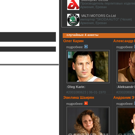
Производитель перлитовых издели
Армения, Ереван
VALTI MOTORS Co.Ltd
импортер "SKODA AUTO" (Чехия)
Армения, Ереван
случайные 4 анкеты
Олег Карин
Александр 
подробнее:
подробнее:
(
Oleg Karin
)
(
Aleksandr
#2001080623 | 06-01-1970
#2002080610
Эвелина Шаирян
Андраник Э
подробнее:
подробнее: