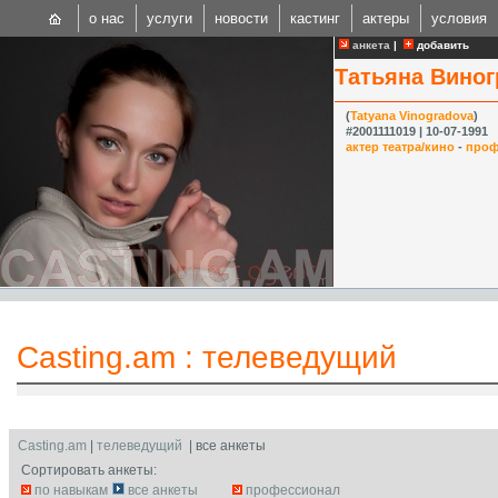
о нас
услуги
новости
кастинг
актеры
условия
анкета
|
добавить
Татьяна Вино
(
Tatyana Vinogradova
)
#2001111019 | 10-07-1991
актер театра/кино
-
проф
CAST
Internationa
Casting.am
:
телеведущий
Casting.am
|
телеведущий
| все анкеты
Сортировать анкеты:
по навыкам
все анкеты
профессионал