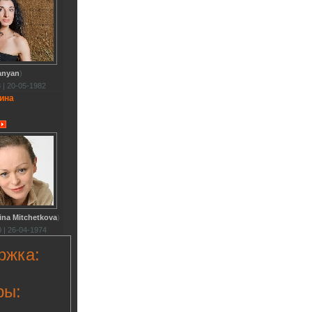
anyan
)
 | 20-05-1982
ина
ina Mitchetkova
)
 | 26-04-1974
ржка:
ры: