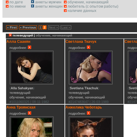
по дате
анкеты мужчин
обучение, начинающий
по имени
анкеты женщин
любитель (с опытом работы)
наличие данных
« First
« Previous
1
2
Next »
Last »
телеведущий |
обучение, начинающий
Алла Саакян
Светлана Ткачук
Светла
подробнее:
подробнее:
подро
(
Alla Sahakyan
)
(
Svetlana Tkachuk
)
(
Svet
телеведущий
телеведущий
теле
обучение, начинающий
обучение, начинающий
обуче
#1011060325 | 08-11-1982
#2147483647 | 26-03-1989
#2147
Анна Троянская
Анжелика Чеботарь
подробнее:
подробнее: