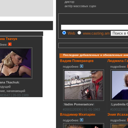
диктор
актёр массовых сцен
Web
www.casting.am
на Ткачук
бнее:
Последние добавленные и обновленные ан
Вадим Помераецев
Людмила Г
подробнее:
подробнее:
lana Tkachuk
)
ведущий
ние, начинающий
483647 | 26-03-1989
(
Vadim Pomeraetcev
)
(
Lyudmila G
#2001120330 | 01-01-1963
#1001120319
Владимир Мхитарян
Эния Исаха
подробнее:
подробнее: