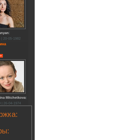
anyan
)
 | 20-05-1982
ина
ina Mitchetkova
)
 | 26-04-1974
ржка:
ры: