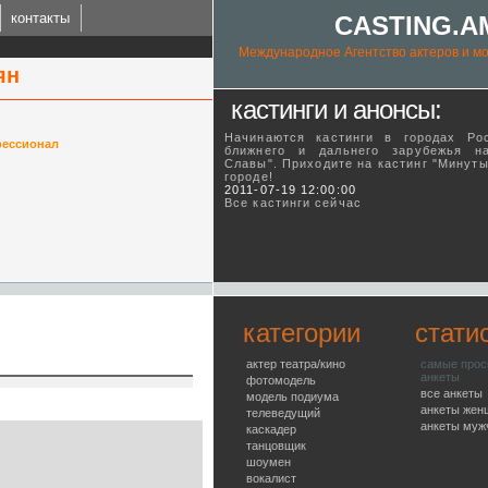
контакты
CASTING.A
Международное Агентство актеров и мо
ян
кастинги и анонсы:
Начинаются кастинги в городах Ро
ессионал
ближнего и дальнего зарубежья н
Славы". Приходите на кастинг "Минут
городе!
ING.AM
2011-07-19 12:00:00
Все кастинги сейчас
l talent agency
категории
стати
актер театра/кино
самые про
анкеты
фотомодель
все анкеты
модель подиума
анкеты жен
телеведущий
анкеты муж
каскадер
танцовщик
шоумен
вокалист