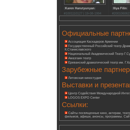
(
Karen Harutyunyan
)
(
Iliya Filin
)
#1001110127 | 19-08-1994
#2001060623
Официальные партн
Ассоциация Каскадеров Армении
Государственный Российский театр Дра
К.Станиславского
Национальный Академический Театр Г.С
Амазгаин театр
Ереванский драматический театр им. Г.К
Зарубежные партнер
Литовская киностудия
Выставки и презента
Центр Содействия Международной Инте
LOGOS EXPO Center
Ссылки:
Сайты посвященные кино, актерам, театр
фильмов, афиши, анонсы, программы. Сай