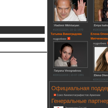
(
Vladimir Mkhitaryan
)
(
Eniya Isah
#1001111118 | 10-11-1970
#1001111028
Татьяна Виноградова
Елена Олен
Митченкова
подробнее:
подробнее:
(
Tatyana Vinogradova
)
#2001111019 | 10-07-1991
(
Elena Olen
#2001110620
Официальная подде
Союз Кинемотаграфистов Армении
Генеральные партне
Экоперлит Co.Ltd