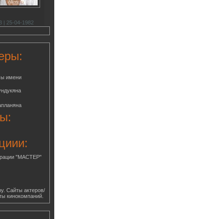
 | 25-04-1982
еры:
мы имени
ундукяна
апланяна
ы:
циии:
грации "МАСТЕР"
у. Сайты актеров/
ты кинокомпаний.