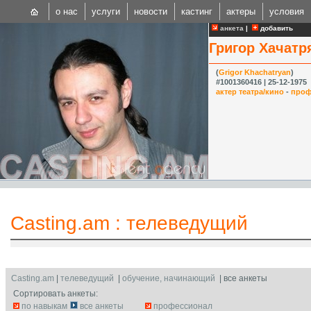
о нас
услуги
новости
кастинг
актеры
условия
анкета
|
добавить
Григор Хачатр
(
Grigor Khachatryan
)
#1001360416 | 25-12-1975
актер театра/кино
-
проф
CAST
Internationa
Casting.am
:
телеведущий
Casting.am
|
телеведущий
|
обучение, начинающий
| все анкеты
Сортировать анкеты:
по навыкам
все анкеты
профессионал