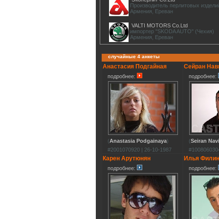
Производитель перлитовых издели
Армения, Ереван
VALTI MOTORS Co.Ltd
импортер "SKODA AUTO" (Чехия)
Армения, Ереван
случайные 4 анкеты
Анастасия Подгайная
Сейран Нав
подробнее:
подробнее:
(
Anastasia Podgainaya
)
(
Seiran Nav
#2001070920 | 26-10-1987
#1008060304
Карен Арутюнян
Илья Фили
подробнее:
подробнее: