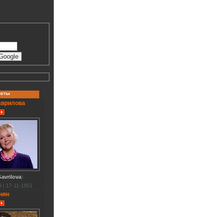
кеты
аврилова
avrilova
)
 | 17-11-1951
нян