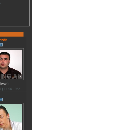
й
икян
ikyan
)
 | 14-06-1982
н