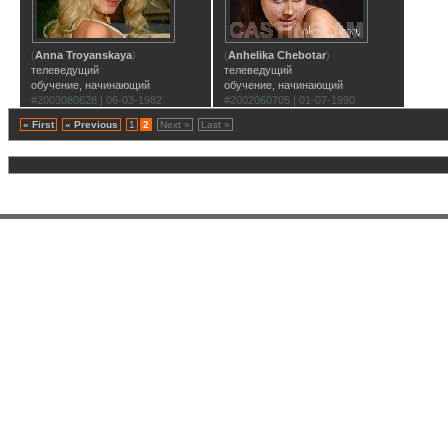
(
Anna Troyanskaya
)
(
Anhelika Chebotar
)
телеведущий
телеведущий
обучение, начинающий
обучение, начинающий
#2003080628 | 06-03-1982
#2002060705 | 01-07-1990
« First
« Previous
1
2
Next »
Last »