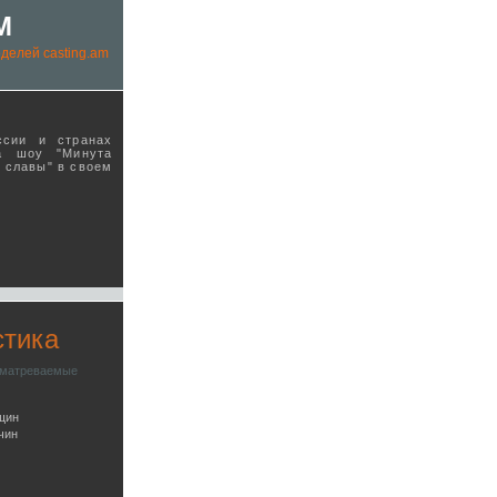
M
делей casting.am
ссии и странах
а шоу "Минута
ы славы" в своeм
стика
сматреваемые
щин
чин