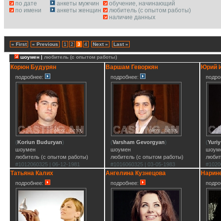
по дате
анкеты мужчин
обучение, начинающий
по имени
анкеты женщин
любитель (с опытом работы)
наличие данных
« First
« Previous
1
2
3
4
Next »
Last »
шоумен |
любитель (с опытом работы)
Корюн Будурян
Варшам Геворкян
Юрий 
подробнее:
подробнее:
подро
(
Koriun Buduryan
)
(
Varsham Gevorgyan
)
(
Yuriy
шоумен
шоумен
шоум
любитель (с опытом работы)
любитель (с опытом работы)
любит
#1012060325 | 06-12-1981
#1016060325 | 03-05-1983
#1020
Татьяна Калих
Ангелина Кузнецова
Нарин
подробнее:
подробнее:
подро