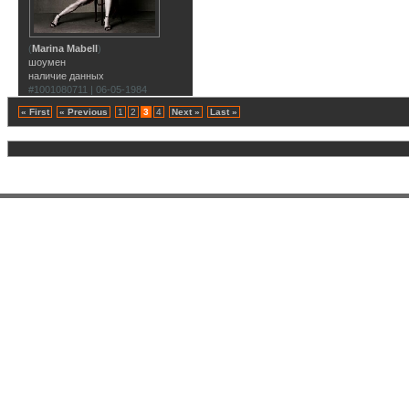
(
Marina Mabell
)
шоумен
наличие данных
#1001080711 | 06-05-1984
« First
« Previous
1
2
3
4
Next »
Last »