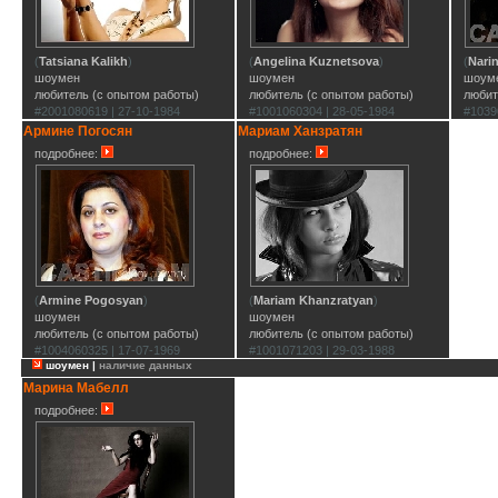
(
Tatsiana Kalikh
)
(
Angelina Kuznetsova
)
(
Nari
шоумен
шоумен
шоум
любитель (с опытом работы)
любитель (с опытом работы)
любит
#2001080619 | 27-10-1984
#1001060304 | 28-05-1984
#1039
Армине Погосян
Мариам Ханзратян
подробнее:
подробнее:
(
Armine Pogosyan
)
(
Mariam Khanzratyan
)
шоумен
шоумен
любитель (с опытом работы)
любитель (с опытом работы)
#1004060325 | 17-07-1969
#1001071203 | 29-03-1988
шоумен |
наличие данных
Марина Мабелл
подробнее: