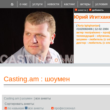
о нас
услуги
новости
кастинг
актеры
условия
анкета
|
добавить
Юрий Игитхан
(
Yuriy Igitghanian
)
#1020060406 | 12-02-1984
актер театра/кино
-
проф
телеведущий
-
обучение
шоумен
-
любитель (с о
CAST
диктор
-
любитель (с оп
Internationa
Casting.am
:
шоумен
Casting.am
|
шоумен
| все анкеты
Сортировать анкеты:
по навыкам
все анкеты
профессионал