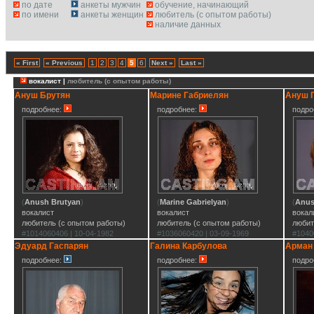
по дате
анкеты мужчин
обучение, начинающий
по имени
анкеты женщин
любитель (с опытом работы)
наличие данных
« First
« Previous
1
2
3
4
5
6
Next »
Last »
вокалист |
любитель (с опытом работы)
Ануш Брутян
Марине Габриелян
Ануш 
подробнее:
подробнее:
подро
(
Anush Brutyan
)
(
Marine Gabrielyan
)
(
Anus
вокалист
вокалист
вокал
любитель (с опытом работы)
любитель (с опытом работы)
любит
#1014060406 | 10-04-1982
#1036060420 | 03-09-1969
#1040
Эдуард Гаспарян
Галина Карбулова
Арман
подробнее:
подробнее:
подро