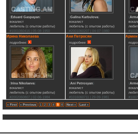
(
Eduard Gaspayan
)
(
Galina Karbulova
)
(
Arma
вокалист
вокалист
вокал
любитель (с опытом работы)
любитель (с опытом работы)
любит
#1001060416 | 05-08-1950
#2001060207 | 04-07-1980
#1010
Ирина Николаева
Ани Петросян
Армен
подробнее:
подробнее:
подро
(
Irina Nikolaeva
)
(
Ani Petrosyan
)
(
Arme
вокалист
вокалист
вокал
любитель (с опытом работы)
любитель (с опытом работы)
любит
#2002060807 | 02-06-1984
#1016060711 | 29-09-1981
#1007
« First
« Previous
1
2
3
4
5
6
Next »
Last »