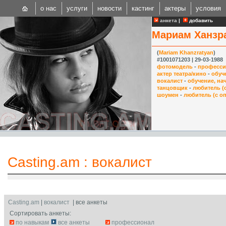
о нас
услуги
новости
кастинг
актеры
условия
анкета
|
добавить
Мариам Ханзр
(
Mariam Khanzratyan
)
#1001071203 | 29-03-1988
фотомодель
-
професси
актер театра/кино
-
обуч
вокалист
-
обучение, н
CAST
танцовщик
-
любитель (
шоумен
-
любитель (с о
Internationa
Casting.am
:
вокалист
Casting.am
|
вокалист
| все анкеты
Сортировать анкеты:
по навыкам
все анкеты
профессионал