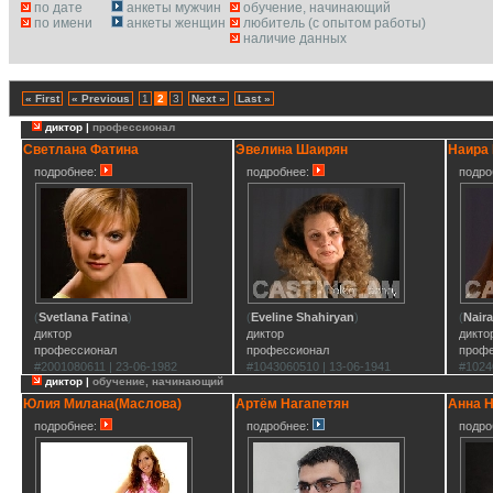
по дате
анкеты мужчин
обучение, начинающий
по имени
анкеты женщин
любитель (с опытом работы)
наличие данных
« First
« Previous
1
2
3
Next »
Last »
диктор |
профессионал
Светлана Фатина
Эвелина Шаирян
Наира
подробнее:
подробнее:
подро
(
Svetlana Fatina
)
(
Eveline Shahiryan
)
(
Nair
диктор
диктор
дикто
профессионал
профессионал
проф
#2001080611 | 23-06-1982
#1043060510 | 13-06-1941
#1024
диктор |
обучение, начинающий
Юлия Милана(Маслова)
Артём Нагапетян
Анна 
подробнее:
подробнее:
подро