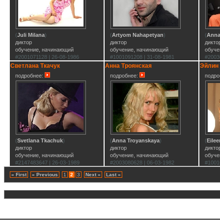
(
Juli Milana
)
(
Artyom Nahapetyan
)
(
Anna
диктор
диктор
дикто
обучение, начинающий
обучение, начинающий
обуче
#2001071128 | 26-08-1986
#1001091208 | 31-08-1981
#2003
Светлана Ткачук
Анна Троянская
Эйлин
подробнее:
подробнее:
подро
(
Svetlana Tkachuk
)
(
Anna Troyanskaya
)
(
Eile
диктор
диктор
дикто
обучение, начинающий
обучение, начинающий
обуче
#2147483647 | 26-03-1989
#2003080628 | 06-03-1982
#1001
« First
« Previous
1
2
3
Next »
Last »