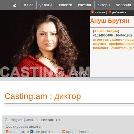
о нас
услуги
новости
кастинг
актеры
условия
анкета
|
добавить
Ануш Брутян
(
Anush Brutyan
)
#1014060406 | 10-04-1982
актер театра/кино
-
проф
шоумен
-
профессионал
вокалист
-
любитель (с 
CAST
Internationa
Casting.am
:
диктор
Casting.am
|
диктор
| все анкеты
Сортировать анкеты:
по навыкам
все анкеты
профессионал