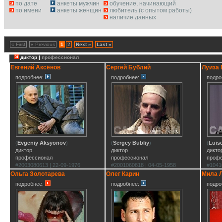
по дате
анкеты мужчин
обучение, начинающий
по имени
анкеты женщин
любитель (с опытом работы)
наличие данных
« First
« Previous
1
2
Next »
Last »
диктор |
профессионал
Евгений Аксёнов
Сергей Бублий
Луиза
подробнее:
подробнее:
подро
(
Evgeniy Aksyonov
)
(
Sergey Bubliy
)
(
Luis
диктор
диктор
дикто
профессионал
профессионал
проф
#2003080613 | 22-09-1976
#2001060818 | 04-05-1958
#1041
Ольга Золотарева
Олег Карин
Мила 
подробнее:
подробнее:
подро