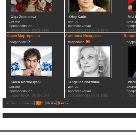
(
Olga Zolotareva
)
(
Oleg Karin
)
(
Mila 
диктор
диктор
дикто
профессионал
профессионал
проф
#2001080609 | 03-11-1980
#2001080623 | 06-01-1970
#2002
Карен Мартиросян
Ангелина Ноздрина
Влади
подробнее:
подробнее:
подро
(
Karen Martirosyan
)
(
Angelina Nozdrina
)
(
Vladi
диктор
диктор
дикто
профессионал
профессионал
проф
#1001060408 | 20-09-1982
#2003090205 | 09-01-1958
#2004
« First
« Previous
1
2
Next »
Last »