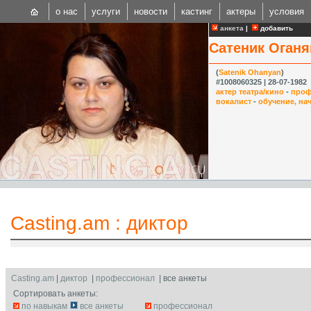
о нас
услуги
новости
кастинг
актеры
условия
анкета
|
добавить
Сатеник Оганя
(
Satenik Ohanyan
)
#1008060325 | 28-07-1982
актер театра/кино
-
проф
вокалист
-
обучение, н
CAST
Internationa
Casting.am
:
диктор
Casting.am
|
диктор
|
профессионал
| все анкеты
Сортировать анкеты:
по навыкам
все анкеты
профессионал