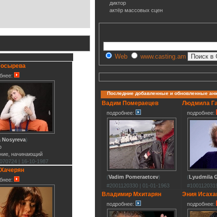
диктор
актёр массовых сцен
Web
www.casting.am
Носырева
бнее:
Последние добавленные и обновленные ан
Вадим Помераецев
Людмила Г
подробнее:
подробнее:
 Nosyreva
)
р
ние, начинающий
070724 | 16-10-1987
 Хачерян
(
Vadim Pomeraetcev
)
(
Lyudmila G
бнее:
#2001120330 | 01-01-1963
#1001120319
Владимир Мхитарян
Эния Исаха
подробнее:
подробнее: