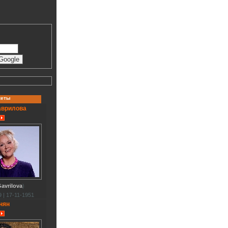
кеты
аврилова
avrilova
)
 | 17-11-1951
нян