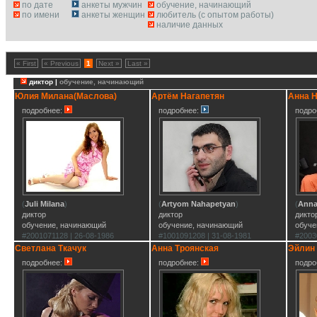
по дате
анкеты мужчин
обучение, начинающий
по имени
анкеты женщин
любитель (с опытом работы)
наличие данных
« First
« Previous
1
Next »
Last »
диктор |
обучение, начинающий
Юлия Милана(Маслова)
Артём Нагапетян
Анна 
подробнее:
подробнее:
подро
(
Juli Milana
)
(
Artyom Nahapetyan
)
(
Anna
диктор
диктор
дикто
обучение, начинающий
обучение, начинающий
обуче
#2001071128 | 26-08-1986
#1001091208 | 31-08-1981
#2003
Светлана Ткачук
Анна Троянская
Эйлин
подробнее:
подробнее:
подро