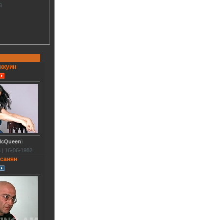
й
ккуин
McQueen
)
 | 16-06-1982
санян