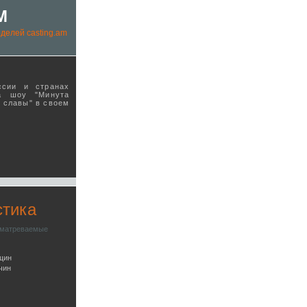
M
делей casting.am
ссии и странах
а шоу "Минута
ы славы" в своeм
стика
сматреваемые
щин
чин