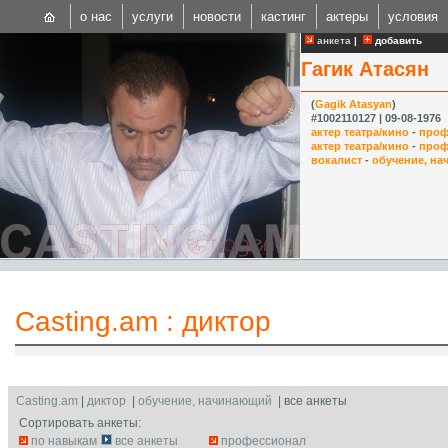
о нас
услуги
новости
кастинг
актеры
условия
анкета
|
добавить
Гагик Атасян
(
Gagik Atasyan
)
#1002110127 | 09-08-1976
актер театра/кино
-
проф
актер театра/кино
-
проф
вокалист
-
обучение, н
CAST
Internationa
Casting.am
:
диктор
Casting.am
|
диктор
|
обучение, начинающий
| все анкеты
Сортировать анкеты:
по навыкам
все анкеты
профессионал