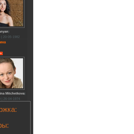
anyan
)
 | 20-05-1982
ина
ina Mitchetkova
)
 | 26-04-1974
ржка:
ры: