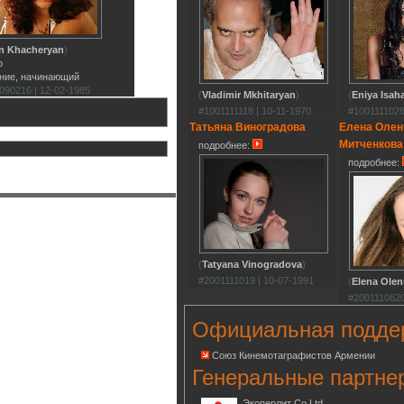
en Khacheryan
)
р
ние, начинающий
090216 | 12-02-1985
(
Vladimir Mkhitaryan
)
(
Eniya Isah
#1001111118 | 10-11-1970
#1001111028
Татьяна Виноградова
Елена Олен
Митченкова
подробнее:
подробнее:
(
Tatyana Vinogradova
)
#2001111019 | 10-07-1991
(
Elena Olen
#2001110620
Официальная подде
Союз Кинемотаграфистов Армении
Генеральные партне
Экоперлит Co.Ltd