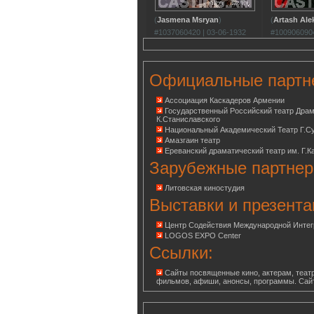
(
Jasmena Msryan
)
(
Artash Al
#1037060420 | 03-06-1932
#1009060904
Официальные партн
Ассоциация Каскадеров Армении
Государственный Российский театр Дра
К.Станиславского
Национальный Академический Театр Г.С
Амазгаин театр
Ереванский драматический театр им. Г.К
Зарубежные партнер
Литовская киностудия
Выставки и презента
Центр Содействия Международной Инте
LOGOS EXPO Center
Ссылки:
Сайты посвященные кино, актерам, театр
фильмов, афиши, анонсы, программы. Сай