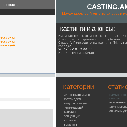
контакты
CASTING.A
Международное Агентство актеров и мо
кастинги и анонсы:
Начинаются кастинги в городах Ро
ессионал
ближнего и дальнего зарубежья н
ессионал
Славы". Приходите на кастинг "Минут
ачинающий
городе!
ING.AM
2011-07-19 12:00:00
Все кастинги сейчас
l talent agency
категории
стати
актер театра/кино
самые про
анкеты
фотомодель
все анкеты
модель подиума
анкеты жен
телеведущий
анкеты муж
каскадер
танцовщик
шоумен
вокалист