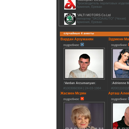
Производитель перлитовых издели
Армения, Ереван
VALTI MOTORS Co.Ltd
импортер "SKODA AUTO" (Чехия)
Армения, Ереван
случайные 4 анкеты
Вардан Арзуманян
Эдриенн Ма
подробнее:
подробнее:
(
Vardan Arzumanyan
)
(
Adrienne 
#1003060304 | 24-03-1984
#2001110118
Жасмен Мсрян
Арташ Алек
подробнее:
подробнее: