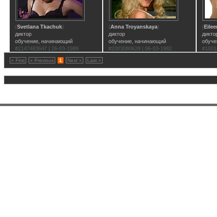
(
Svetlana Tkachuk
)
(
Anna Troyanskaya
)
(
Eile
диктор
диктор
дикто
обучение, начинающий
обучение, начинающий
обуче
#2147483647 | 26-03-1989
#2003080628 | 06-03-1982
#1001
« First
« Previous
1
Next »
Last »