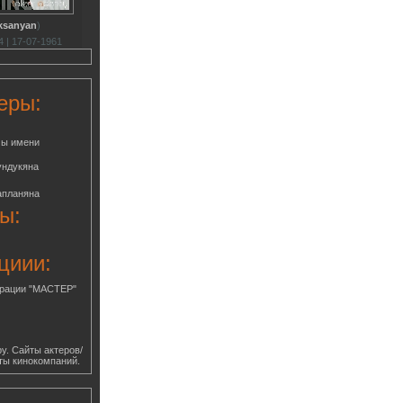
eksanyan
)
 | 17-07-1961
еры:
мы имени
ундукяна
апланяна
ы:
циии:
грации "МАСТЕР"
у. Сайты актеров/
ты кинокомпаний.