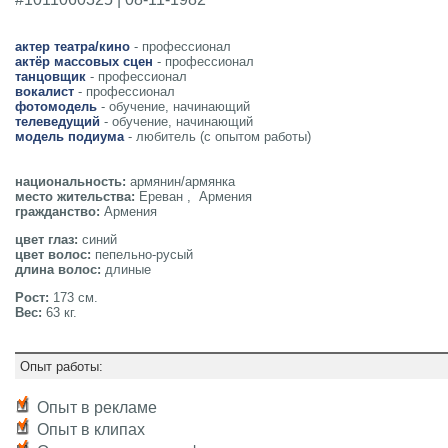
актер театра/кино
- профессионал
актёр массовых сцен
- профессионал
танцовщик
- профессионал
вокалист
- профессионал
фотомодель
- обучение, начинающий
телеведущий
- обучение, начинающий
модель подиума
- любитель (с опытом работы)
национальность:
армянин/армянка
место жительства:
Ереван , Армения
гражданство:
Армения
цвет глаз:
синий
цвет волос:
пепельно-русый
длина волос:
длиные
Рост:
173 см.
Вес:
63 кг.
Опыт работы:
Опыт в рекламе
Опыт в клипах