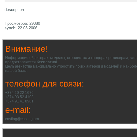
description
Просмотров: 29080
synch: 22.03.2006
Внимание!
Информация об актерах, моделях, стендистах и танцорах режисерам, кас
предоставляется
бесплатно
!
Цель агентства максимально упростить поиск актеров и моделей и наибол
нашей базы.
телефон для связи:
+374 10 22 1676
+374 93 52 4103
+374 91 41 8981
e-mail:
casting@casting.am