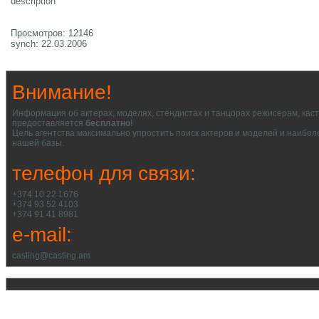
description
Просмотров: 12146
synch: 22.03.2006
Внимание!
Информация об актерах, моделях, стендистах и танцорах режисерам, кас
предоставляется
бесплатно
!
Цель агентства максимально упростить поиск актеров и моделей и наибол
нашей базы.
телефон для связи:
+374 10 22 1676
+374 93 52 4103
+374 91 41 8981
e-mail:
casting@casting.am