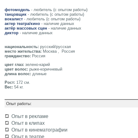
фотомодель
- любитель (с опытом работы)
танцовщик
- любитель (с опытом работы)
вокалист
- любитель (с опытом работы)
актер театра/кино
- наличие данных
актёр массовых сцен
- наличие данных
диктор
- наличие данных
национальность:
русский/русская
место жительства:
Москва , Россия
гражданство:
Россия
цвет глаз:
зелено-карий
цвет волос:
рыже-коричневый
длина волос:
длиные
Рост:
172 см.
Вес:
54 кг.
Опыт работы:
Опыт в рекламе
Опыт в клипах
Опыт в кинематографии
Опыт в театре