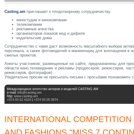
Casting.am
приглашает к плодотворному сотрудничеству:
киностудии и кинокомпании
телекомпании
рекламные агенства
организаторов показов мод и дефиле
издательские дома
Сотрудничество с нами даст возможность масштабного выбора актерс
персонала, а также фотомоделей и манекенщиц для воплащения в ж
смелых проектов.
Анкеты участников, размещенные на сайте, предназначены для пр
области кино,телевидения и рекламы (продюсеров, режиссеров, каст
режиссеров, фотографов).
Убедительно просим не присылать письма с просьбами познакомить 
Международное агентство актеров и моделей CASTING.AM
e-mail:
info@casting.am
http:
www.casting.am
+374 93 52 4103
|
+374 93 05 3874
INTERNATIONAL COMPETITION
AND FASHIONS "MISS 7 CONTIN