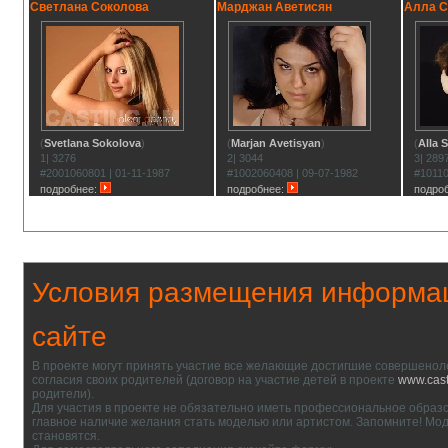
Светлана Соколова
Марджан Аветисян
Алла С
(
Svetlana Sokolova
)
(
Marjan Avetisyan
)
(
Alla 
1| 3276
2| 3044
3| 289
#2001060801 | 01-11-1987
#1002060408 | 09-07-1982
#10110
подробнее:
подробнее:
подро
Условия размещения информа
сайте
В проекте могут принять участие все желающие достигшие совершеноле
согласия своих родителей (договор на участие детей в проекте
www.cas
родители).
Для участия в проекте не обязательно иметь профессиональное образ
главное наличие желания стать моделью или артистом. Запомните! Мо
становятся.