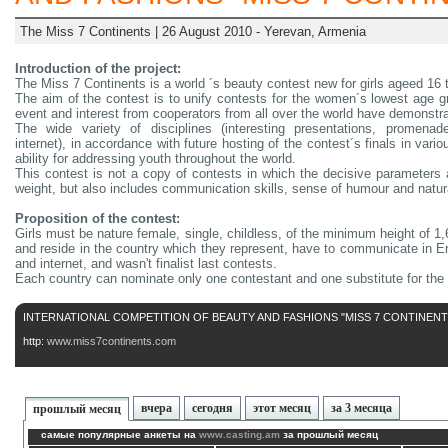
The Miss 7 Continents | 26 August 2010 - Yerevan, Armenia
Introduction of the project:
The Miss 7 Continents is a world ´s beauty contest new for girls ageed 16 
The aim of the contest is to unify contests for the women´s lowest age g
event and interest from cooperators from all over the world have demonstrate
The wide variety of disciplines (interesting presentations, promena
internet), in accordance with future hosting of the contest´s finals in var
ability for addressing youth throughout the world.
This contest is not a copy of contests in which the decisive parameter
weight, but also includes communication skills, sense of humour and natur
Proposition of the contest:
Girls must be nature female, single, childless, of the minimum height of 1,
and reside in the country which they represent, have to communicate in E
and internet, and wasn't finalist last contests.
Each country can nominate only one contestant and one substitute for the 
INTERNATIONAL COMPETITION OF BEAUTY AND FASHIONS "MISS 7 CONTINENTS
http:
www.miss7continents.com
вчера
сегодня
этот месяц
за 3 месяца
прошлый месяц
самые популярные анкеты на
www.casting.am
за прошлый месяц