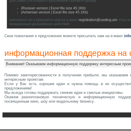
Для самостоятельного заполнения скачайте форму:
(Russian version | Excel file size 45.1Kb)
(Armenian version | Excel file size 45.1Kb)
заполните ее и пришлите нам на е-маил
registration@casting.am
. Наш а
координации дальнейших действий.
Свои пожелания и предложения можете присылать нам на е-маил
inf
информационная поддержка на
Внимание! Оказываем информационную поддержку интересным прое
Помимо заинтересованности в получении прибыли, мы оказываем
интересным проектам.
Если у Вас есть хорошие идеи и нужна помощь в их осуществ
предложениям!
Мы всегда готовы поддержать свежие идеи и смелые инициативы.
Окажем разноплановую техническую и информационную поддер
посвященным кино, шоу или модельному бизнесу.