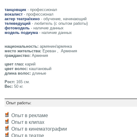
танцовщик
- профессионал
вокалист
- профессионал
актер театра/кино
- обучение, начинающий
телеведущий
- любитель (с опытом работы)
фотомодель
- наличие данных
модель подиума
- наличие данных
национальность:
армянин/армянка
место жительства:
Ереван , Армения
гражданство:
Армения
цвет глаз:
карий
цвет волос:
каштановый
длина волос:
длиные
Рост:
165 см.
Вес:
50 кг.
Опыт работы:
Опыт в рекламе
Опыт в клипах
Опыт в кинематографии
Опыт в театре