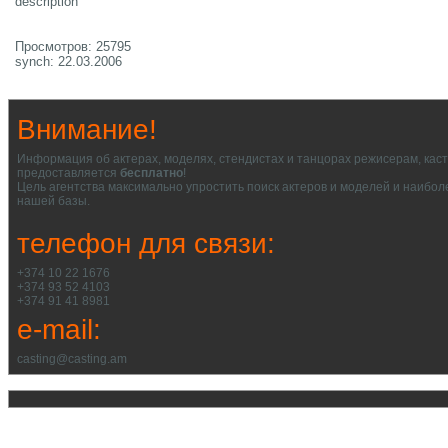
description
Просмотров: 25795
synch: 22.03.2006
Внимание!
Информация об актерах, моделях, стендистах и танцорах режисерам, кас
предоставляется
бесплатно
!
Цель агентства максимально упростить поиск актеров и моделей и наибол
нашей базы.
телефон для связи:
+374 10 22 1676
+374 93 52 4103
+374 91 41 8981
e-mail:
casting@casting.am