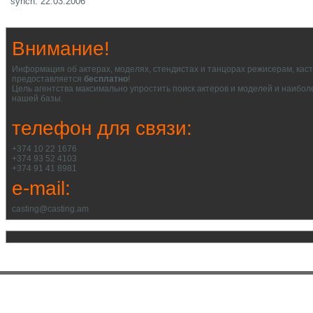
synch: 22.03.2006
Внимание!
Информация об актерах, моделях, стендистах и танцорах режисерам, кас
предоставляется
бесплатно
!
Цель агентства максимально упростить поиск актеров и моделей и наибол
нашей базы.
телефон для связи:
+374 10 22 1676
+374 93 52 4103
+374 91 41 8981
e-mail:
casting@casting.am