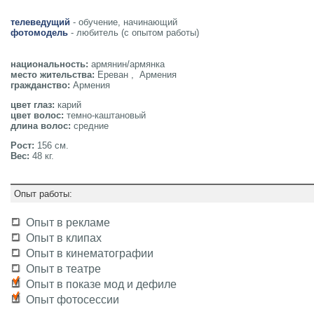
телеведущий
- обучение, начинающий
фотомодель
- любитель (с опытом работы)
национальность:
армянин/армянка
место жительства:
Ереван , Армения
гражданство:
Армения
цвет глаз:
карий
цвет волос:
темно-каштановый
длина волос:
средние
Рост:
156 см.
Вес:
48 кг.
Опыт работы:
Опыт в рекламе
Опыт в клипах
Опыт в кинематографии
Опыт в театре
Опыт в показе мод и дефиле
Опыт фотосессии