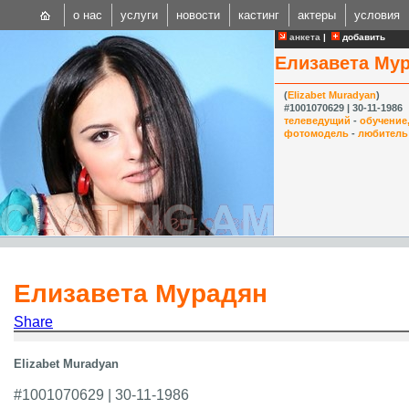
о нас
услуги
новости
кастинг
актеры
условия
анкета
|
добавить
Елизавета Му
(
Elizabet Muradyan
)
#1001070629 | 30-11-1986
телеведущий
-
обучение
фотомодель
-
любитель
CAST
Internationa
Елизавета Мурадян
Share
Elizabet Muradyan
#1001070629 | 30-11-1986