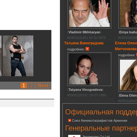
(
Vladimir Mkhitaryan
)
(
Eniya Isah
#1001111118 | 10-11-1970
#1001111028
Татьяна Виноградова
Елена Олен
Митченкова
подробнее:
подробнее:
1
2
Next
(
Tatyana Vinogradova
)
#2001111019 | 10-07-1991
(
Elena Olen
#2001110620
Официальная подде
Союз Кинемотаграфистов Армении
Генеральные партне
Экоперлит Co.Ltd