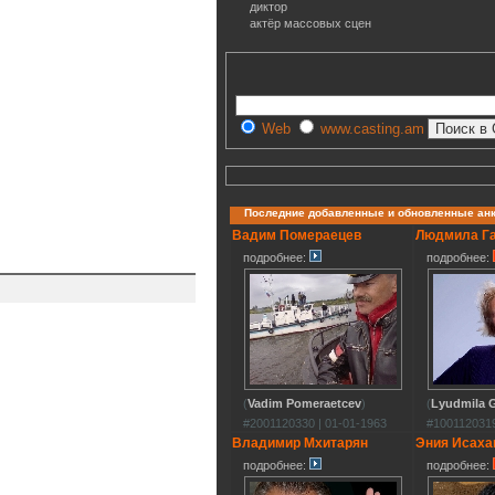
диктор
актёр массовых сцен
Web
www.casting.am
Последние добавленные и обновленные ан
Вадим Помераецев
Людмила Г
подробнее:
подробнее:
(
Vadim Pomeraetcev
)
(
Lyudmila G
#2001120330 | 01-01-1963
#1001120319
Владимир Мхитарян
Эния Исаха
подробнее:
подробнее: