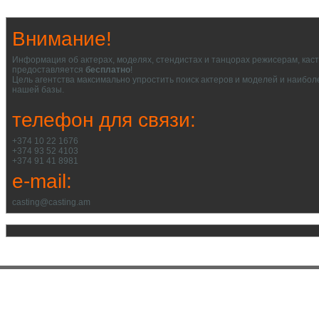
Внимание!
Информация об актерах, моделях, стендистах и танцорах режисерам, кас
предоставляется
бесплатно
!
Цель агентства максимально упростить поиск актеров и моделей и наибол
нашей базы.
телефон для связи:
+374 10 22 1676
+374 93 52 4103
+374 91 41 8981
e-mail:
casting@casting.am