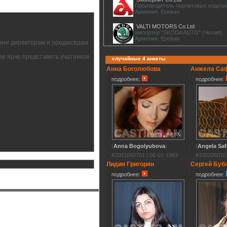
Производитель перлитовых издели
Армения, Ереван
VALTI MOTORS Co.Ltd
импортер "SKODA AUTO" (Чехия)
Армения, Ереван
тинг директорам и продюсерам
ее ярче представить учатников
случайные 4 анкеты
Анна Боголюбова
Анжела Са
подробнее:
подробнее:
(
Anna Bogolyubova
)
(
Angela Saf
#2001060701 | 06-02-1983
#1002060101
Лидия Григорян
Сергей Буб
подробнее:
подробнее: