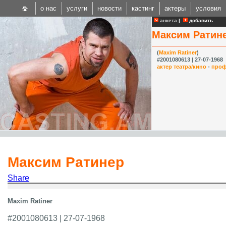
о нас
услуги
новости
кастинг
актеры
условия
анкета
|
добавить
Максим Ратин
(
Maxim Ratiner
)
#2001080613 | 27-07-1968
актер театра/кино
-
проф
CAST
Internationa
Максим Ратинер
Share
Maxim Ratiner
#2001080613 | 27-07-1968