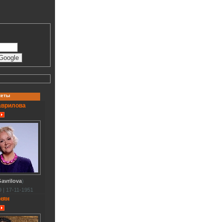
кеты
аврилова
avrilova
)
 | 17-11-1951
нян