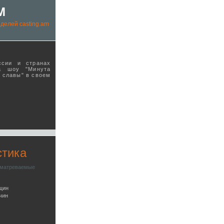
M
делей casting.am
ссии и странах
а шоу "Минута
ы славы" в своeм
стика
сматреваемые
щин
чин