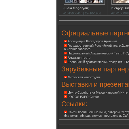
(
Lidia Grigoryan
)
(
Sergey Bub
#1015060416 | 27-10-1986
#2001060818
Официальные партн
Ассоциация Каскадеров Армении
Государственный Российский театр Дра
К.Станиславского
Национальный Академический Театр Г.С
Амазгаин театр
Ереванский драматический театр им. Г.К
Зарубежные партнер
Литовская киностудия
Выставки и презента
Центр Содействия Международной Инте
LOGOS EXPO Center
Ссылки:
Сайты посвященные кино, актерам, театр
фильмов, афиши, анонсы, программы. Сай