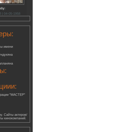
liy
)
 | 04-05-1958
еры:
мы имени
ундукяна
апланяна
ы:
циии:
грации "МАСТЕР"
у. Сайты актеров/
ты кинокомпаний.