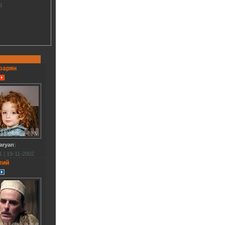
й
фарян
aryan
)
 | 19-11-2002
лий