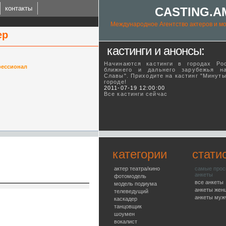
контакты
CASTING.A
Международное Агентство актеров и мо
ер
кастинги и анонсы:
Начинаются кастинги в городах Ро
ессионал
ближнего и дальнего зарубежья н
Славы". Приходите на кастинг "Минут
городе!
ING.AM
2011-07-19 12:00:00
Все кастинги сейчас
l talent agency
категории
стати
актер театра/кино
самые про
анкеты
фотомодель
все анкеты
модель подиума
анкеты жен
телеведущий
анкеты муж
каскадер
танцовщик
шоумен
вокалист