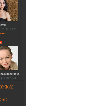
anyan
)
 | 20-05-1982
ина
ina Mitchetkova
)
 | 26-04-1974
ржка:
ры: