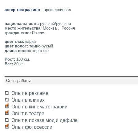
актер театра/кино
- профессионал
национальность:
русский/русская
место жительства:
Москва , Россия
гражданство:
Россия
цвет глаз:
карий
цвет волос:
темно-русый
длина волос:
короткие
Рост:
180 см.
Вес:
80 кг.
Опыт работы:
Опыт в рекламе
Опыт в клипах
Опыт в кинематографии
Опыт в театре
Опыт в показе мод и дефиле
Опыт фотосессии