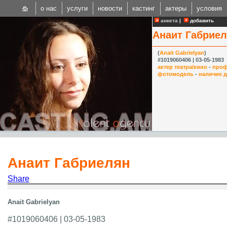
о нас
услуги
новости
кастинг
актеры
условия
анкета
|
добавить
Анаит Габрие
(
Anait Gabrielyan
)
#1019060406 | 03-05-1983
актер театра/кино
-
проф
фотомодель
-
наличие 
CAST
Internationa
Анаит Габриелян
Share
Anait Gabrielyan
#1019060406 | 03-05-1983