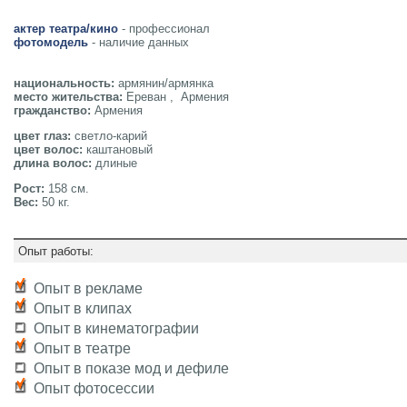
актер театра/кино
- профессионал
фотомодель
- наличие данных
национальность:
армянин/армянка
место жительства:
Ереван , Армения
гражданство:
Армения
цвет глаз:
светло-карий
цвет волос:
каштановый
длина волос:
длиные
Рост:
158 см.
Вес:
50 кг.
Опыт работы:
Опыт в рекламе
Опыт в клипах
Опыт в кинематографии
Опыт в театре
Опыт в показе мод и дефиле
Опыт фотосессии