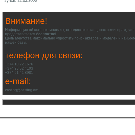
synch: 22.03.2006
Внимание!
Информация об актерах, моделях, стендистах и танцорах режисерам, кас
предоставляется
бесплатно
!
Цель агентства максимально упростить поиск актеров и моделей и наибол
нашей базы.
телефон для связи:
+374 10 22 1676
+374 93 52 4103
+374 91 41 8981
e-mail:
casting@casting.am