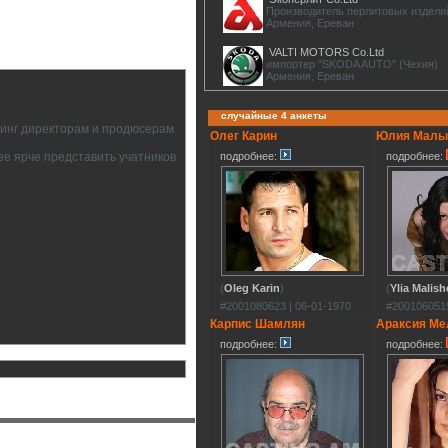
Производитель перлитовых издели
Армения, Ереван
VALTI MOTORS Co.Ltd
импортер "SKODA AUTO" (Чехия)
Армения, Ереван
случайные 4 анкеты
тинг директорам и продюсерам
Олег Карин
Юлия Малы
подробнее:
подробнее:
ее ярче представить учатников
(
Oleg Karin
)
(
Ylia Malis
#2001080623 | 06-01-1970
#2001060519
Карпис Шамлян
Араксия Ме
подробнее:
подробнее: