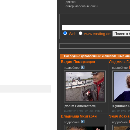
диктор
актёр массовых сцен
Web
www.casting.am
Последние добавленные и обновленные ан
Вадим Помераецев
Людмила Г
подробнее:
подробнее:
(
Vadim Pomeraetcev
)
(
Lyudmila G
#2001120330 | 01-01-1963
#1001120319
Владимир Мхитарян
Эния Исаха
подробнее:
подробнее: