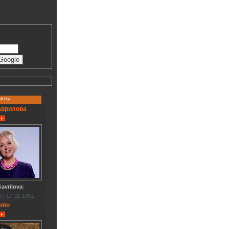
кеты
аврилова
avrilova
)
 | 17-11-1951
нян