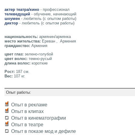
актер театра/кино
- профессионал
телеведущий
- обучение, начинающий
шоумен
- любитель (с опытом работы)
диктор
- любитель (с опытом работы)
национальность:
армянин/армянка
место жительства:
Ереван , Армения
гражданство:
Армения
цвет глаз:
зелено-голубой
цвет волос:
темно-русый
длина волос:
короткие
Рост:
187 см.
Вес:
107 кг.
Опыт работы:
Опыт в рекламе
Опыт в клипах
Опыт в кинематографии
Опыт в театре
Опыт в показе мод и дефиле