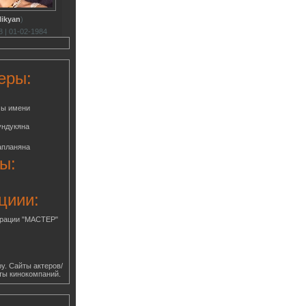
likyan
)
 | 01-02-1984
еры:
мы имени
ундукяна
апланяна
ы:
циии:
грации "МАСТЕР"
у. Сайты актеров/
ты кинокомпаний.