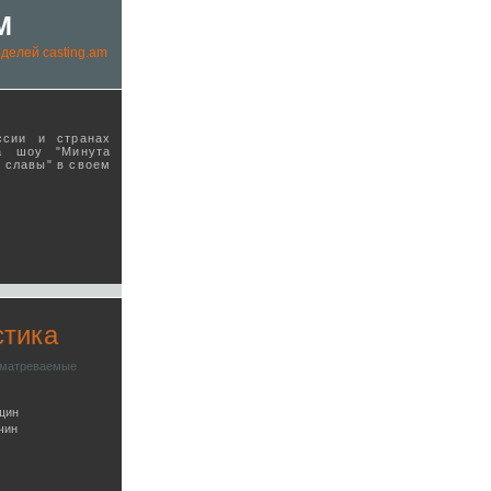
M
делей casting.am
ссии и странах
а шоу "Минута
ы славы" в своeм
стика
сматреваемые
щин
чин