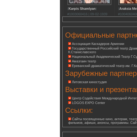
(
Karpis Shamlyan
)
(
Araksia Me
#1003060416 | 09-02-1939
#1004060408
Официальные партн
Ассоциация Каскадеров Армении
Государственный Российский театр Дра
К.Станиславского
Национальный Академический Театр Г.С
Амазгаин театр
Ереванский драматический театр им. Г.К
Зарубежные партнер
Литовская киностудия
Выставки и презента
Центр Содействия Международной Инте
LOGOS EXPO Center
Ссылки:
Сайты посвященные кино, актерам, театр
фильмов, афиши, анонсы, программы. Сай