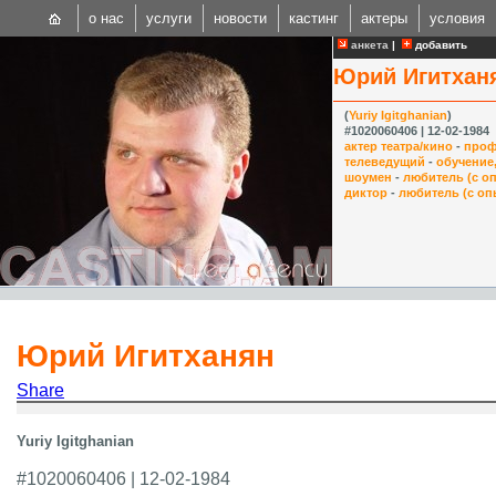
о нас
услуги
новости
кастинг
актеры
условия
анкета
|
добавить
Юрий Игитхан
(
Yuriy Igitghanian
)
#1020060406 | 12-02-1984
актер театра/кино
-
проф
телеведущий
-
обучение
шоумен
-
любитель (с о
CAST
диктор
-
любитель (с оп
Internationa
Юрий Игитханян
Share
Yuriy Igitghanian
#1020060406 | 12-02-1984