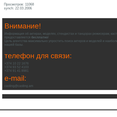
Просмотров: 11068
synch: 22.03.2006
Внимание!
Информация об актерах, моделях, стендистах и танцорах режисерам, кас
предоставляется
бесплатно
!
Цель агентства максимально упростить поиск актеров и моделей и наибол
нашей базы.
телефон для связи:
+374 10 22 1676
+374 93 52 4103
+374 91 41 8981
e-mail:
casting@casting.am