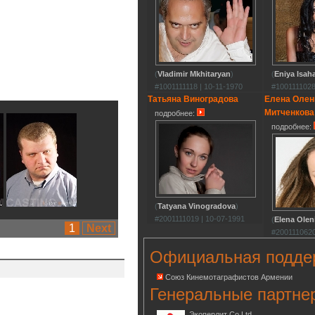
(
Vladimir Mkhitaryan
)
(
Eniya Isah
#1001111118 | 10-11-1970
#1001111028
Татьяна Виноградова
Елена Олен
Митченкова
подробнее:
подробнее:
(
Tatyana Vinogradova
)
#2001111019 | 10-07-1991
(
Elena Olen
1
Next
#2001110620
Официальная подде
Союз Кинемотаграфистов Армении
Генеральные партне
Экоперлит Co.Ltd