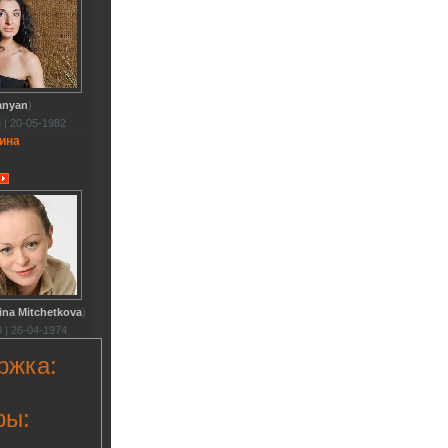
anyan
)
 | 20-05-1982
ина
ina Mitchetkova
)
 | 26-04-1974
ржка:
ры: