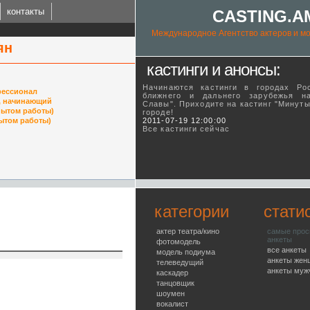
контакты
CASTING.A
Международное Агентство актеров и мо
ян
кастинги и анонсы:
Начинаются кастинги в городах Ро
ессионал
ближнего и дальнего зарубежья н
, начинающий
Славы". Приходите на кастинг "Минут
пытом работы)
городе!
ING.AM
ытом работы)
2011-07-19 12:00:00
Все кастинги сейчас
l talent agency
категории
стати
актер театра/кино
самые про
анкеты
фотомодель
все анкеты
модель подиума
анкеты жен
телеведущий
анкеты муж
каскадер
танцовщик
шоумен
вокалист