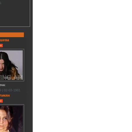
й
шева
heva
)
 | 02-03-1981
ликян