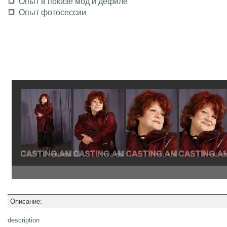
Опыт в показе мод и дефиле
Опыт фотосессии
Описание:
description