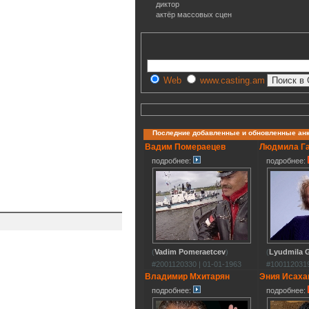
диктор
актёр массовых сцен
Web
www.casting.am
Последние добавленные и обновленные ан
Вадим Помераецев
Людмила Г
подробнее:
подробнее:
(
Vadim Pomeraetcev
)
(
Lyudmila G
#2001120330 | 01-01-1963
#1001120319
Владимир Мхитарян
Эния Исаха
подробнее:
подробнее: