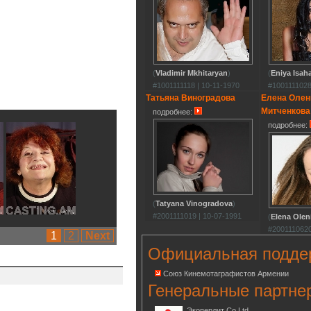
(
Vladimir Mkhitaryan
)
(
Eniya Isah
#1001111118 | 10-11-1970
#1001111028
Татьяна Виноградова
Елена Олен
Митченкова
подробнее:
подробнее:
(
Tatyana Vinogradova
)
#2001111019 | 10-07-1991
(
Elena Olen
#2001110620
1
2
Next
Официальная подде
Союз Кинемотаграфистов Армении
Генеральные партне
Экоперлит Co.Ltd