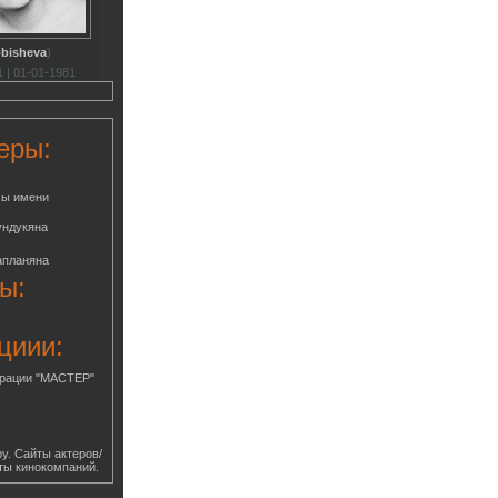
obisheva
)
 | 01-01-1981
еры:
мы имени
ундукяна
апланяна
ы:
циии:
грации "МАСТЕР"
у. Сайты актеров/
ты кинокомпаний.