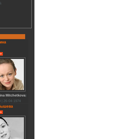
й
ина
ina Mitchetkova
)
 | 26-04-1974
бышева