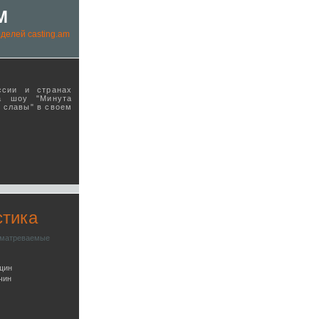
M
делей casting.am
ссии и странах
а шоу "Минута
ы славы" в своeм
стика
сматреваемые
щин
чин