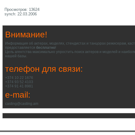
Просмотров: 13624
synch: 22.03.2006
Внимание!
Информация об актерах, моделях, стендистах и танцорах режисерам, кас
предоставляется
бесплатно
!
Цель агентства максимально упростить поиск актеров и моделей и наибол
нашей базы.
телефон для связи:
+374 10 22 1676
+374 93 52 4103
+374 91 41 8981
e-mail:
casting@casting.am