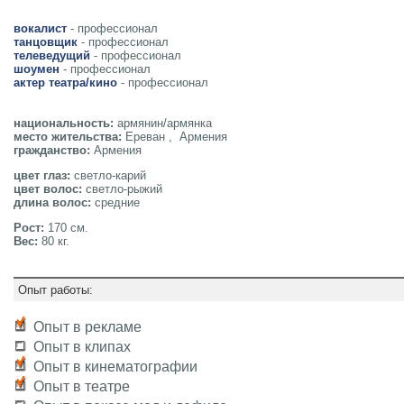
вокалист
- профессионал
танцовщик
- профессионал
телеведущий
- профессионал
шоумен
- профессионал
актер театра/кино
- профессионал
национальность:
армянин/армянка
место жительства:
Ереван , Армения
гражданство:
Армения
цвет глаз:
светло-карий
цвет волос:
светло-рыжий
длина волос:
средние
Рост:
170 см.
Вес:
80 кг.
Опыт работы:
Опыт в рекламе
Опыт в клипах
Опыт в кинематографии
Опыт в театре