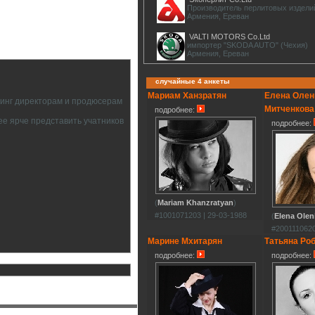
Производитель перлитовых издели
Армения, Ереван
VALTI MOTORS Co.Ltd
импортер "SKODA AUTO" (Чехия)
Армения, Ереван
случайные 4 анкеты
Мариам Ханзратян
Елена Олен
тинг директорам и продюсерам
Митченкова
подробнее:
ее ярче представить учатников
подробнее:
(
Mariam Khanzratyan
)
#1001071203 | 29-03-1988
(
Elena Olen
#2001110620
Марине Мхитарян
Татьяна Ро
подробнее:
подробнее: