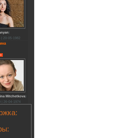
anyan
)
 | 20-05-1982
ина
ina Mitchetkova
)
 | 26-04-1974
ржка:
ры: