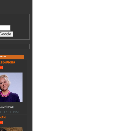
кеты
аврилова
avrilova
)
 | 17-11-1951
нян