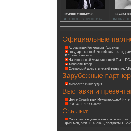
(
Marine Mchitaryan
)
(
Tatyana R
#1001091218 | 09-01-1967
#2004081101
Официальные партн
Ассоциация Каскадеров Армении
Государственный Российский театр Дра
К.Станиславского
Национальный Академический Театр Г.С
Амазгаин театр
Ереванский драматический театр им. Г.К
Зарубежные партнер
Литовская киностудия
Выставки и презента
Центр Содействия Международной Инте
LOGOS EXPO Center
Ссылки:
Сайты посвященные кино, актерам, театр
фильмов, афиши, анонсы, программы. Сай