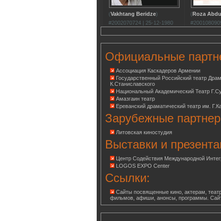
(
Vakhtang Beridze
)
(
Roza Abdu
#2002070724 | 25-12-1980
#2001080909
Официальные партн
Ассоциация Каскадеров Армении
Государственный Российский театр Дра
К.Станиславского
Национальный Академический Театр Г.С
Амазгаин театр
Ереванский драматический театр им. Г.К
Зарубежные партнер
Литовская киностудия
Выставки и презента
Центр Содействия Международной Инте
LOGOS EXPO Center
Ссылки:
Сайты посвященные кино, актерам, театр
фильмов, афиши, анонсы, программы. Сай