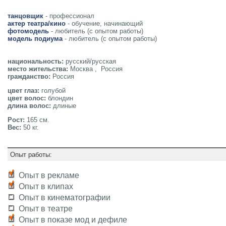
танцовщик
- профессионал
актер театра/кино
- обучение, начинающий
фотомодель
- любитель (с опытом работы)
модель подиума
- любитель (с опытом работы)
национальность:
русский/русская
место жительства:
Москва , Россия
гражданство:
Россия
цвет глаз:
голубой
цвет волос:
блондин
длина волос:
длиные
Рост:
165 см.
Вес:
50 кг.
Опыт работы:
Опыт в рекламе
Опыт в клипах
Опыт в кинематографии
Опыт в театре
Опыт в показе мод и дефиле