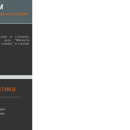
M
делей casting.am
ссии и странах
а шоу "Минута
ы славы" в своeм
стика
сматреваемые
щин
чин