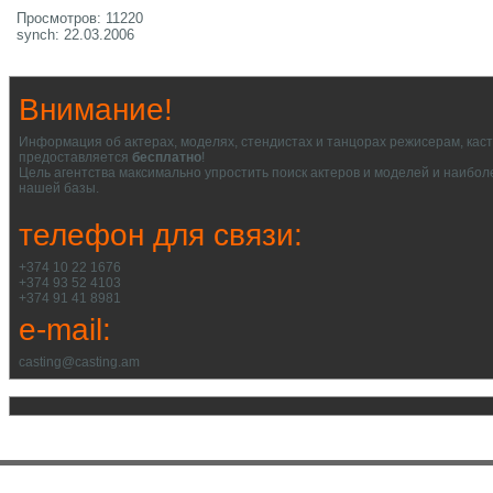
Просмотров: 11220
synch: 22.03.2006
Внимание!
Информация об актерах, моделях, стендистах и танцорах режисерам, кас
предоставляется
бесплатно
!
Цель агентства максимально упростить поиск актеров и моделей и наибол
нашей базы.
телефон для связи:
+374 10 22 1676
+374 93 52 4103
+374 91 41 8981
e-mail:
casting@casting.am