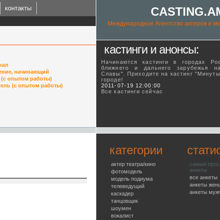
контакты
CASTING.A
Международное Агентство актеров и мо
кастинги и анонсы:
Начинаются кастинги в городах Ро
нал
ближнего и дальнего зарубежья н
ение, начинающий
Славы". Приходите на кастинг "Минут
 (с опытом работы)
городе!
ING.AM
ель (с опытом работы)
2011-07-19 12:00:00
Все кастинги сейчас
l talent agency
категории
стати
актер театра/кино
самые про
анкеты
фотомодель
все анкеты
модель подиума
анкеты жен
телеведущий
анкеты муж
каскадер
танцовщик
шоумен
вокалист