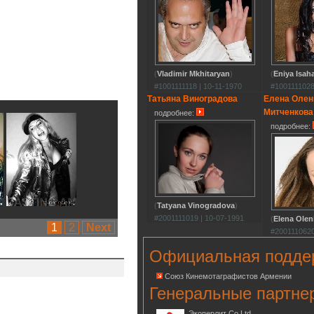
(
Vladimir Mkhitaryan
)
(
Eniya Isah
#1001111118 | 10-11-1970
#1001111028
Татьяна Виноградова
Елена Олен
Митченкова
подробнее:
подробнее:
(
Tatyana Vinogradova
)
#2001111019 | 10-07-1991
(
Elena Olen
1
2
Next
#2001110620
Официальная подде
Союз Кинемотаграфистов Армении
Генеральные партне
Экоперлит Co.Ltd