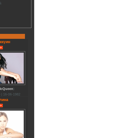
й
ккуин
McQueen
)
 | 16-06-1982
лина