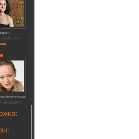
anyan
)
 | 20-05-1982
ина
ina Mitchetkova
)
 | 26-04-1974
ржка:
ры: