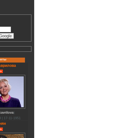
кеты
аврилова
avrilova
)
 | 17-11-1951
нян