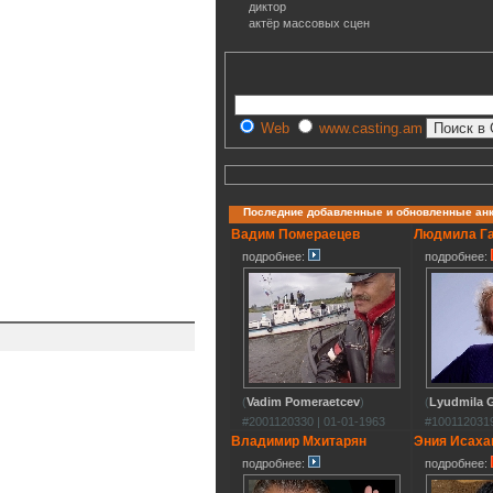
диктор
актёр массовых сцен
Web
www.casting.am
Последние добавленные и обновленные ан
Вадим Помераецев
Людмила Г
подробнее:
подробнее:
(
Vadim Pomeraetcev
)
(
Lyudmila G
#2001120330 | 01-01-1963
#1001120319
Владимир Мхитарян
Эния Исаха
подробнее:
подробнее: