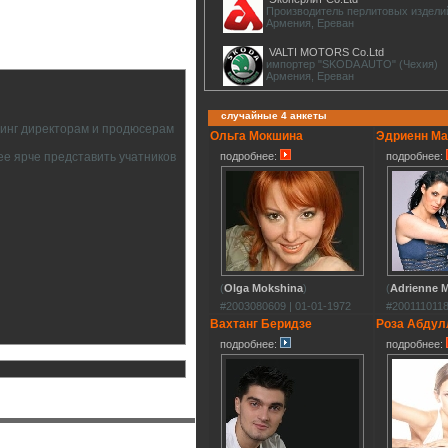
Производитель перлитовых издели
Армения, Ереван
VALTI MOTORS Co.Ltd
импортер "SKODA AUTO" (Чехия)
Армения, Ереван
случайные 4 анкеты
тинг директорам и продюсерам
Ольга Мокшина
Эдриенн Ма
подробнее:
подробнее:
ее ярче представить учатников
(
Olga Mokshina
)
(
Adrienne 
#2003080609 | 01-01-1972
#2001110118
Вахтанг Беридзе
Роза Абдул
подробнее:
подробнее: