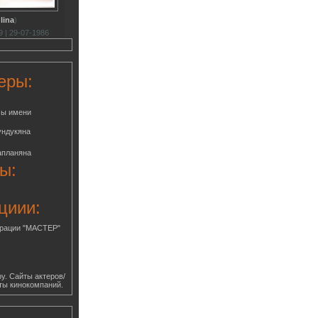
lina
)
 | 29-07-1986
еры:
мы имени
ундукяна
апланяна
ы:
циии:
грации "МАСТЕР"
у. Сайты актеров/
ты кинокомпаний.