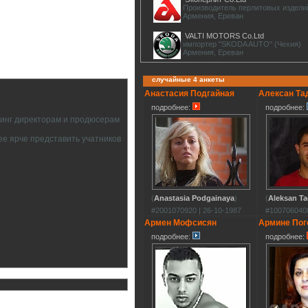
Производитель перлитовых издели
Армения, Ереван
VALTI MOTORS Co.Ltd
импортер "SKODA AUTO" (Чехия)
Армения, Ереван
случайные 4 анкеты
Анастасия Подгайная
Алексан Та
подробнее:
подробнее:
тинг директорам и продюсерам
ее ярче представить учатников
(
Anastasia Podgainaya
)
(
Aleksan T
#2001070920 | 26-10-1987
#1007060408
Армен Мофсисян
Армине Пог
подробнее:
подробнее: