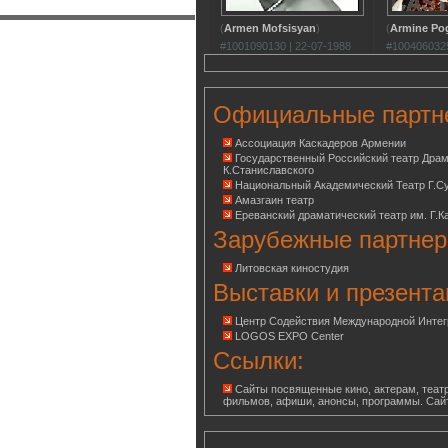
(
Armen Mofsisyan
)
(
Armine Po
#1001090130 | 22-07-1988
#1004060325
Официальные партн
Ассоциация Каскадеров Армении
Государственный Российский театр Дра
К.Станиславского
Национальный Академический Театр Г.С
Амазгаин театр
Ереванский драматический театр им. Г.К
Зарубежные партнер
Литовская киностудия
Выставки и презента
Центр Содействия Международной Инте
LOGOS EXPO Center
Ссылки:
Сайты посвященные кино, актерам, театр
фильмов, афиши, анонсы, программы. Сай