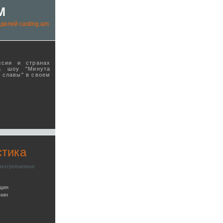
M
делей casting.am
ссии и странах
а шоу "Минута
ы славы" в своeм
стика
сматреваемые
щин
чин