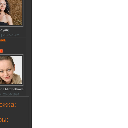
anyan
)
 | 20-05-1982
ина
ina Mitchetkova
)
 | 26-04-1974
ржка:
ры: