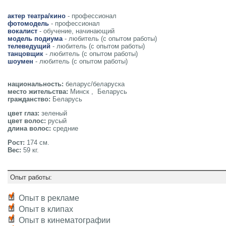
актер театра/кино
- профессионал
фотомодель
- профессионал
вокалист
- обучение, начинающий
модель подиума
- любитель (с опытом работы)
телеведущий
- любитель (с опытом работы)
танцовщик
- любитель (с опытом работы)
шоумен
- любитель (с опытом работы)
национальность:
беларус/беларуска
место жительства:
Минск , Беларусь
гражданство:
Беларусь
цвет глаз:
зеленый
цвет волос:
русый
длина волос:
средние
Рост:
174 см.
Вес:
59 кг.
Опыт работы:
Опыт в рекламе
Опыт в клипах
Опыт в кинематографии