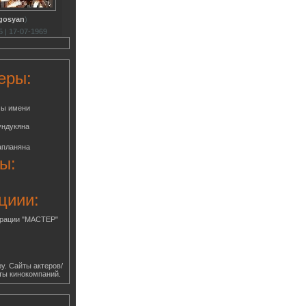
gosyan
)
 | 17-07-1969
еры:
мы имени
ундукяна
апланяна
ы:
циии:
грации "МАСТЕР"
у. Сайты актеров/
ты кинокомпаний.