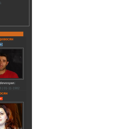
й
девосян
adevosyan
)
 | 01-11-1982
осян