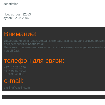
description
Просмотров: 12353
synch: 22.03.2006
Внимание!
Информация об актерах, моделях, стендистах и танцорах режисерам, кас
предоставляется
бесплатно
!
Цель агентства максимально упростить поиск актеров и моделей и наибол
нашей базы.
телефон для связи:
+374 10 22 1676
+374 93 52 4103
+374 91 41 8981
e-mail:
casting@casting.am