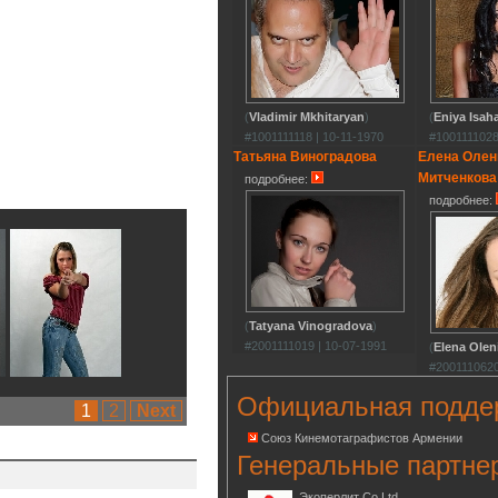
(
Vladimir Mkhitaryan
)
(
Eniya Isah
#1001111118 | 10-11-1970
#1001111028
Татьяна Виноградова
Елена Олен
Митченкова
подробнее:
подробнее:
(
Tatyana Vinogradova
)
#2001111019 | 10-07-1991
(
Elena Olen
#2001110620
Официальная подде
1
2
Next
Союз Кинемотаграфистов Армении
Генеральные партне
Экоперлит Co.Ltd