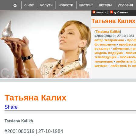
о нас
услуги
новости
кастинг
актеры
условия
анкета
|
добавить
Татьяна Калих
(
Tatsiana Kalikh
)
#2001080619 | 27-10-1984
актер театра/кино
-
проф
фотомодель
-
професси
вокалист
-
обучение, н
CAST
модель подиума
-
любит
телеведущий
-
любитель
Internationa
танцовщик
-
любитель (
шоумен
-
любитель (с о
Татьяна Калих
Share
Tatsiana Kalikh
#2001080619 | 27-10-1984