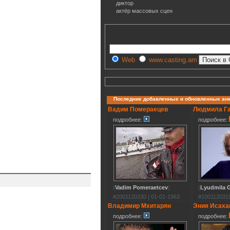
диктор
актёр массовых сцен
Web
www.casting.am
Последние добавленные и обновленные ан
Вадим Помераецев
Людмила Г
подробнее:
подробнее:
(
Vadim Pomeraetcev
)
(
Lyudmila G
#2001120330 | 01-01-1963
#1001120319
Владимир Мхитарян
Эния Исаха
подробнее:
подробнее: