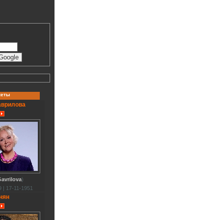
кеты
аврилова
avrilova
)
 | 17-11-1951
нян