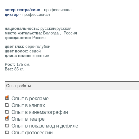
актер театра/кино
- профессионал
диктор
- профессионал
национальность:
русский/русская
место жительства:
Вологда , Россия
гражданство:
Россия
цвет глаз:
серо-голубой
цвет волос:
седой
длина волос:
короткие
Рост:
176 см.
Вес:
85 кг.
Опыт работы:
Опыт в рекламе
Опыт в клипах
Опыт в кинематографии
Опыт в театре
Опыт в показе мод и дефиле
Опыт фотосессии