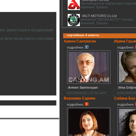
Производитель перлитовых издели
Армения, Ереван
VALTI MOTORS Co.Ltd
импортер "SKODA AUTO" (Чехия)
Армения, Ереван
тинг директорам и продюсерам
случайные 4 анкеты
ее ярче представить учатников
Армен Сантросян
Ирина Гры
подробнее:
подробнее:
(
Armen Santrosyan
)
(
Irina Grijo
#1029060420 | 16-04-1947
#2001090205
Вероника Сароян
Сабина Бах
подробнее:
подробнее: