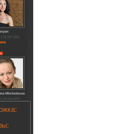
anyan
)
 | 20-05-1982
ина
ina Mitchetkova
)
 | 26-04-1974
ржка:
ры: