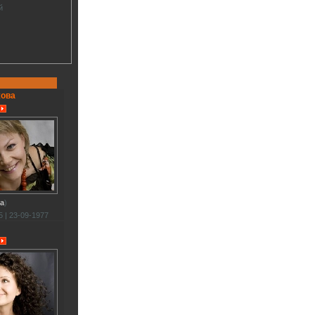
й
жова
va
)
 | 23-09-1977