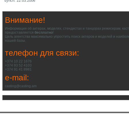
synch: 22.03.2006
Внимание!
Информация об актерах, моделях, стендистах и танцорах режисерам, кас
предоставляется
бесплатно
!
Цель агентства максимально упростить поиск актеров и моделей и наибол
нашей базы.
телефон для связи:
+374 10 22 1676
+374 93 52 4103
+374 91 41 8981
e-mail:
casting@casting.am