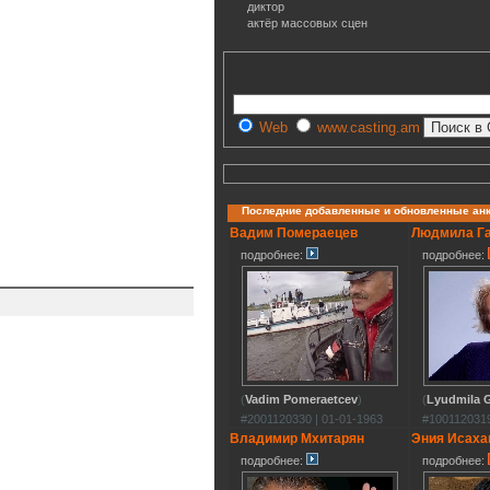
диктор
актёр массовых сцен
Web
www.casting.am
Последние добавленные и обновленные ан
Вадим Помераецев
Людмила Г
подробнее:
подробнее:
(
Vadim Pomeraetcev
)
(
Lyudmila G
#2001120330 | 01-01-1963
#1001120319
Владимир Мхитарян
Эния Исаха
подробнее:
подробнее: