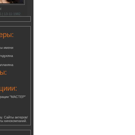
h
)
 | 13-11-1982
еры:
мы имени
ундукяна
апланяна
ы:
циии:
грации "МАСТЕР"
у. Сайты актеров/
ты кинокомпаний.