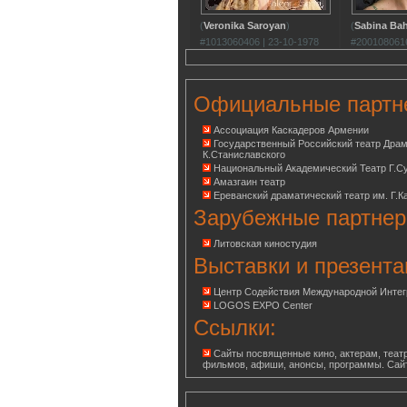
(
Veronika Saroyan
)
(
Sabina Ba
#1013060406 | 23-10-1978
#2001080616
Официальные партн
Ассоциация Каскадеров Армении
Государственный Российский театр Дра
К.Станиславского
Национальный Академический Театр Г.С
Амазгаин театр
Ереванский драматический театр им. Г.К
Зарубежные партнер
Литовская киностудия
Выставки и презента
Центр Содействия Международной Инте
LOGOS EXPO Center
Ссылки:
Сайты посвященные кино, актерам, театр
фильмов, афиши, анонсы, программы. Сай