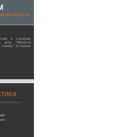
M
делей casting.am
ссии и странах
а шоу "Минута
ы славы" в своeм
стика
сматреваемые
щин
чин