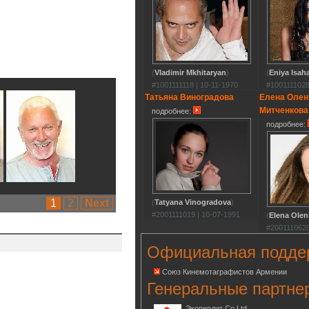
(
Vladimir Mkhitaryan
)
(
Eniya Isah
#1001111118 | 10-11-1970
#1001111028
Татьяна Виноградова
Елена Олен
Митченкова
подробнее:
подробнее:
1
2
Next
(
Tatyana Vinogradova
)
#2001111019 | 10-07-1991
(
Elena Olen
#2001110620
Официальная подде
Союз Кинемотаграфистов Армении
Генеральные партне
Экоперлит Co.Ltd