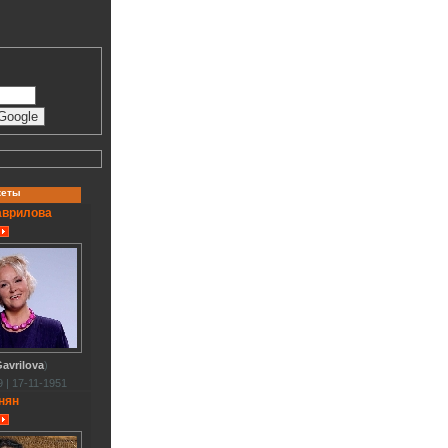
кеты
аврилова
avrilova
)
 | 17-11-1951
нян