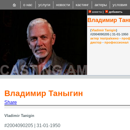
о нас
услуги
новости
кастинг
актеры
условия
анкета
|
добавить
Владимир Тан
(
Vladimir Tanigin
)
#2004090205 | 31-01-1950
актер театра/кино
-
проф
диктор
-
профессионал
CAST
Internationa
Владимир Таныгин
Share
Vladimir Tanigin
#2004090205 | 31-01-1950