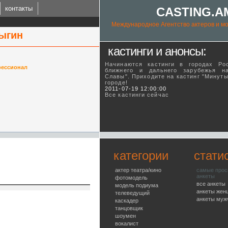
контакты
CASTING.A
Международное Агентство актеров и мо
ыгин
кастинги и анонсы:
Начинаются кастинги в городах Ро
ессионал
ближнего и дальнего зарубежья н
Славы". Приходите на кастинг "Минут
городе!
ING.AM
2011-07-19 12:00:00
Все кастинги сейчас
l talent agency
категории
стати
актер театра/кино
самые про
анкеты
фотомодель
все анкеты
модель подиума
анкеты жен
телеведущий
анкеты муж
каскадер
танцовщик
шоумен
вокалист